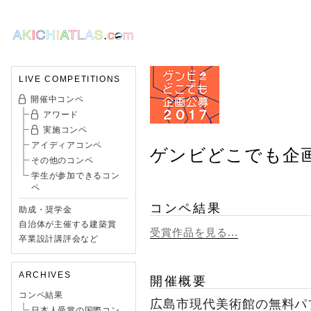
LIVE COMPETITIONS
開催中コンペ
アワード
実施コンペ
アイディアコンペ
ゲンビどこでも企画公
その他のコンペ
学生が参加できるコン
ペ
コンペ結果
助成・奨学金
自治体が主催する建築賞
受賞作品を見る...
卒業設計講評会など
ARCHIVES
開催概要
コンペ結果
広島市現代美術館の無料パ
日本人受賞の国際コン