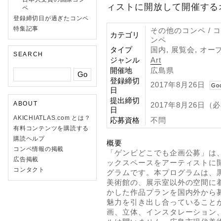
ィストに開放して開催する
ペ
登録締切日が過ぎたコンペ
特集記事
その他のコンペ / 
カテゴリ
ンペ
タイプ
国内, 展覧会, オー
SEARCH
ジャンル
Art
開催地
広島県
登録締切
2017年8月26日
Go
日
提出締切
ABOUT
2017年8月26日（
日
AKICHIATLAS.com とは？
応募資格
不問
有料コンテンツを購読する
購読ヘルプ
概要
コンペ情報の掲載
「ゲンビどこでも企画公募」は
広告掲載
ックスペースをアーティストに
コンタクト
グラムです。本プログラムは、
美術館の、展示室以外の空間に
かした作品プランを国内外から
魅力を引き出し合っていること
画、立体、インスタレーション