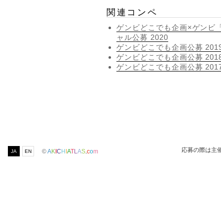
関連コンペ
ゲンビどこでも企画×ゲンビ
ャル公募 2020
ゲンビどこでも企画公募 201
ゲンビどこでも企画公募 201
ゲンビどこでも企画公募 201
応募の際は主
©
A
K
I
C
H
I
A
T
L
A
S
.
c
o
m
JA
EN