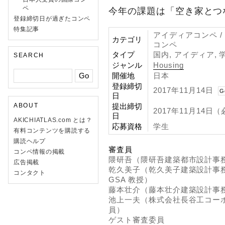
ペ
今年の課題は「空き家とつ
登録締切日が過ぎたコンペ
特集記事
アイディアコンペ /
カテゴリ
コンペ
タイプ
国内, アイディア, 
SEARCH
ジャンル
Housing
開催地
日本
登録締切
2017年11月14日
G
日
提出締切
ABOUT
2017年11月14日
日
AKICHIATLAS.com とは？
応募資格
学生
有料コンテンツを購読する
購読ヘルプ
審査員
コンペ情報の掲載
隈研吾（隈研吾建築都市設計事
広告掲載
乾久美子（乾久美子建築設計事務
コンタクト
GSA 教授）
藤本壮介（藤本壮介建築設計事
池上一夫（株式会社長谷工コー
員）
ゲスト審査委員