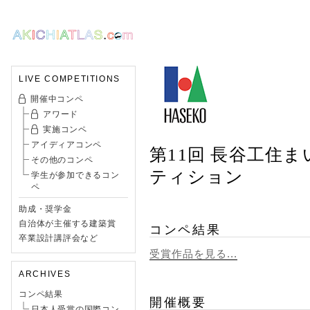
LIVE COMPETITIONS
開催中コンペ
アワード
実施コンペ
アイディアコンペ
第11回 長谷工住
その他のコンペ
ティション
学生が参加できるコン
ペ
助成・奨学金
自治体が主催する建築賞
コンペ結果
卒業設計講評会など
受賞作品を見る...
ARCHIVES
コンペ結果
開催概要
日本人受賞の国際コン