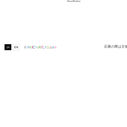
応募の際は主
©
A
K
I
C
H
I
A
T
L
A
S
.
c
o
m
JA
EN