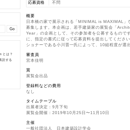
応募資格
不問
概要
日本橋の家で展示される「MINIMAL is MAXIMA
募集します。本企画は、若手建築家の展覧会「Architects
Year」の企画として、その参加者を公募するものです
に、指定の書式に従って応募資料を提出してくださ
ショナーである小川晋一氏によって、10組程度が選
om とは？
審査員
購読する
宮本佳明
賞
展覧会出品
登録料などの費用
なし
タイムテーブル
出展者決定：9月下旬
展覧会開催：2019年10月25日〜11月10日
主催
一般社団法人 日本建築設計学会