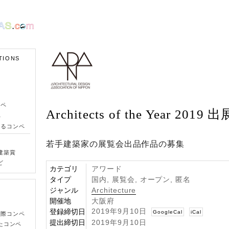
TIONS
ンペ
Architects of the Year 201
ペ
きるコンペ
若手建築家の展覧会出品作品の募集
建築賞
ど
カテゴリ
アワード
タイプ
国内, 展覧会, オープン, 匿名
ジャンル
Architecture
開催地
大阪府
2019年9月10日
登録締切日
GoogleCal
iCal
国際コンペ
提出締切日
2019年9月10日
たコンペ