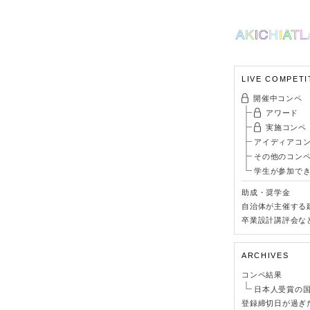
LIVE COMPETI
開催中コンペ
アワード
実施コンペ
アイディアコ
その他のコン
学生が参加で
助成・奨学金
自治体が主催する
卒業設計講評会な
ARCHIVES
コンペ結果
日本人受賞の
登録締切日が過ぎ