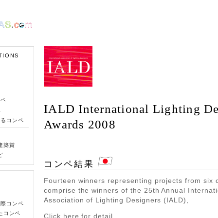
TIONS
ンペ
IALD International Lighting D
ペ
きるコンペ
Awards 2008
建築賞
ど
コンペ結果
Fourteen winners representing projects from six 
comprise the winners of the 25th Annual Internat
Association of Lighting Designers (IALD),
国際コンペ
たコンペ
Click here for detail.