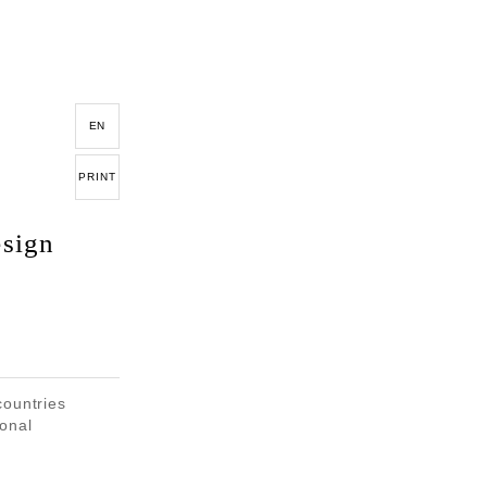
EN
PRINT
esign
countries
ional