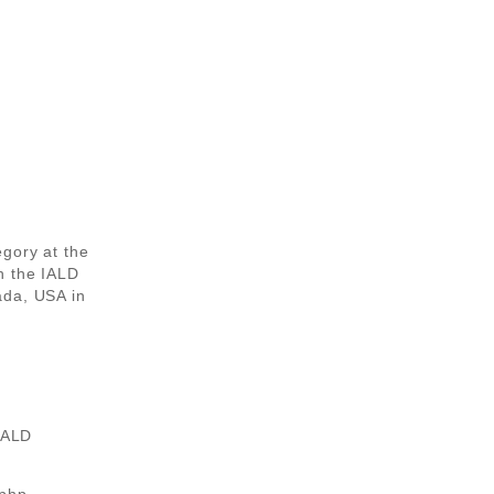
egory at the
h the IALD
ada, USA in
 IALD