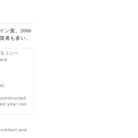
ン賞。2006
受賞者も多い。
きるコンペ
ward
d)
 constructed
ast year can
rchitect and