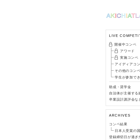
LIVE COMPETI
開催中コンペ
アワード
実施コンペ
アイディアコ
その他のコン
学生が参加で
助成・奨学金
自治体が主催する
卒業設計講評会な
ARCHIVES
コンペ結果
日本人受賞の
登録締切日が過ぎ