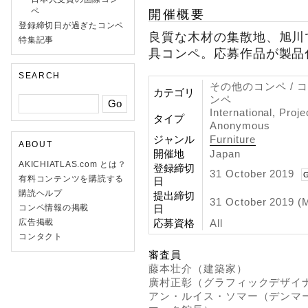
ペ
開催概要
登録締切日が過ぎたコンペ
良質な木材の集散地、旭川
特集記事
具コンペ。応募作品が製品
SEARCH
その他のコンペ / 
カテゴリ
ンペ
International, Proj
タイプ
Anonymous
ジャンル
Furniture
ABOUT
開催地
Japan
AKICHIATLAS.com とは？
登録締切
31 October 2019
G
有料コンテンツを購読する
日
購読ヘルプ
提出締切
31 October 2019 (
日
コンペ情報の掲載
応募資格
All
広告掲載
コンタクト
審査員
藤本壮介（建築家）
廣村正彰（グラフィックデザイ
アン・ルイス・ソマー（デンマ