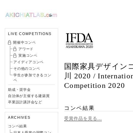
LIVE COMPETITIONS
開催中コンペ
アワード
実施コンペ
アイディアコンペ
国際家具デザイン
その他のコンペ
川 2020 / Internatio
学生が参加できるコン
ペ
Competition 2020
助成・奨学金
自治体が主催する建築賞
卒業設計講評会など
コンペ結果
ARCHIVES
受賞作品を見る...
コンペ結果
日本人受賞の国際コン