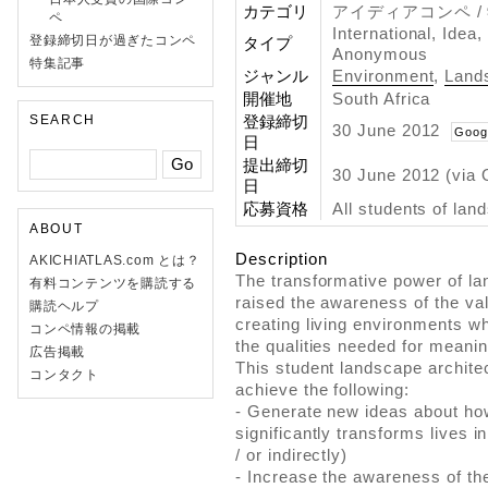
カテゴリ
アイディアコンペ 
ペ
International, Idea
登録締切日が過ぎたコンペ
タイプ
Anonymous
特集記事
ジャンル
Environment
,
Land
開催地
South Africa
SEARCH
登録締切
30 June 2012
Goog
日
提出締切
30 June 2012 (via 
日
応募資格
All students of lan
ABOUT
Description
AKICHIATLAS.com とは？
The transformative power of la
有料コンテンツを購読する
raised the awareness of the val
購読ヘルプ
creating living environments w
コンペ情報の掲載
the qualities needed for meaning
広告掲載
This student landscape archite
コンタクト
achieve the following:
- Generate new ideas about ho
significantly transforms lives i
/ or indirectly)
- Increase the awareness of the