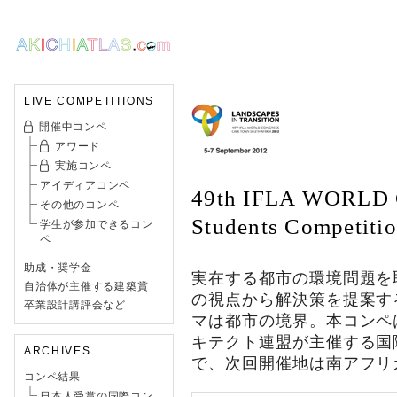
LIVE COMPETITIONS
開催中コンペ
アワード
実施コンペ
アイディアコンペ
49th IFLA WORLD
その他のコンペ
Students Competiti
学生が参加できるコン
ペ
助成・奨学金
実在する都市の環境問題を
自治体が主催する建築賞
の視点から解決策を提案す
卒業設計講評会など
マは都市の境界。本コンペ
キテクト連盟が主催する国
ARCHIVES
で、次回開催地は南アフリ
コンペ結果
日本人受賞の国際コン