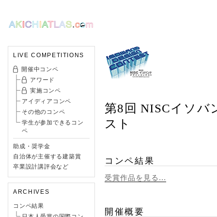
LIVE COMPETITIONS
開催中コンペ
アワード
実施コンペ
アイディアコンペ
第8回 NISCイソ
その他のコンペ
スト
学生が参加できるコン
ペ
助成・奨学金
自治体が主催する建築賞
コンペ結果
卒業設計講評会など
受賞作品を見る...
ARCHIVES
コンペ結果
開催概要
日本人受賞の国際コン