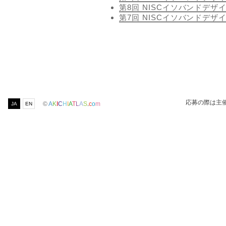
第8回 NISCイソバンドデザ
第7回 NISCイソバンドデザ
応募の際は主
©
A
K
I
C
H
I
A
T
L
A
S
.
c
o
m
JA
EN