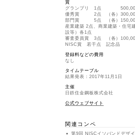
賞
グランプリ 1点 500,00
優秀賞 2点 （各）300,00
部門賞 5点 （各）150,00
産業建築 2点、商業建築・住宅
設等）各1点
審査委員賞 3点 （各）100,0
NISC賞 若干点 記念品
登録料などの費用
なし
タイムテーブル
結果発表：2017年11月1日
主催
日鉄住金鋼板株式会社
公式ウェブサイト
関連コンペ
第9回 NISCイソバンドデザ