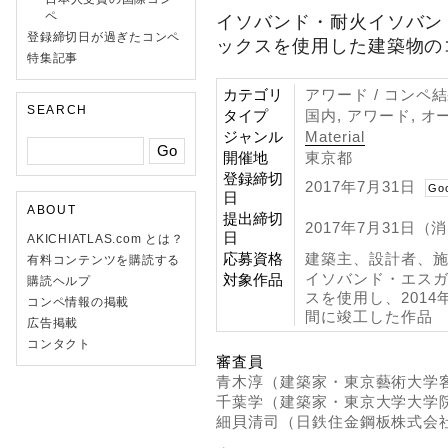
ペ
イソバンド・耐火イソバンド
登録締切日が過ぎたコンペ
ックスを使用した建築物の
特集記事
カテゴリ
アワード / コンペ
SEARCH
タイプ
国内, アワード, オ
ジャンル
Material
開催地
東京都
登録締切
2017年7月31日
Go
日
ABOUT
提出締切
2017年7月31日（
日
AKICHIATLAS.com とは？
応募資格
建築主、設計者、
有料コンテンツを購読する
イソバンド・エス
対象作品
購読ヘルプ
スを使用し、2014年
コンペ情報の掲載
間に竣工した作品
広告掲載
コンタクト
審査員
青木淳（建築家・東京藝術大学
千葉学（建築家・東京大学大学
細貝清司（日鉄住金鋼板株式会