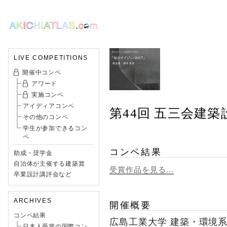
LIVE COMPETITIONS
開催中コンペ
アワード
実施コンペ
アイディアコンペ
第44回 五三会建築
その他のコンペ
学生が参加できるコン
ペ
コンペ結果
助成・奨学金
自治体が主催する建築賞
受賞作品を見る...
卒業設計講評会など
ARCHIVES
開催概要
コンペ結果
広島工業大学 建築・環境
日本人受賞の国際コン