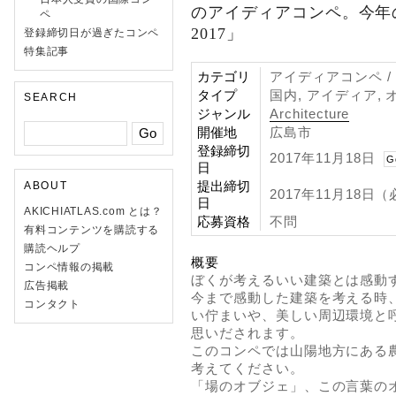
のアイディアコンペ。今年
ペ
2017」
登録締切日が過ぎたコンペ
特集記事
カテゴリ
アイディアコンペ /
タイプ
国内, アイディア,
SEARCH
ジャンル
Architecture
開催地
広島市
登録締切
2017年11月18日
G
日
提出締切
ABOUT
2017年11月18日
日
AKICHIATLAS.com とは？
応募資格
不問
有料コンテンツを購読する
購読ヘルプ
概要
コンペ情報の掲載
ぼくが考えるいい建築とは感動
広告掲載
今まで感動した建築を考える時
コンタクト
い佇まいや、美しい周辺環境と
思いだされます。
このコンペでは山陽地方にある
考えてください。
「場のオブジェ」、この言葉の