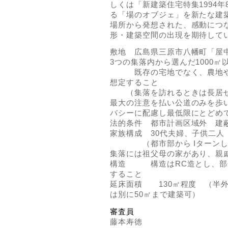
しくは「新建築住宅特集1994
る「場のオブジェ」を新たな建
場所から発想された、感動につ
形・建築空間の出現を期待して
敷地 広島県三原市八幡町「屋
3つの集落内から選んだ1000㎡
既存の宅地でなく、農地や耕
想定すること
（集落を訪れるときは長居せ
最大の注意を払い公道のみを歩
バシーに配慮し最低限にとどめ
法的条件 都市計画区域外 建
家族構成 30代夫婦、子供二人
（都市部から Iターンした
集落には祖父母の家があり、親
構造 構造はRC造とし、部
すること
延床面積 130㎡程度 （半
は別に50㎡まで建築可）
審査員
藤本寿徳