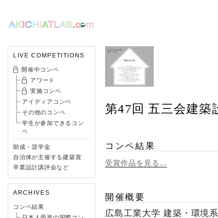
LIVE COMPETITIONS
開催中コンペ
アワード
実施コンペ
アイディアコンペ
第47回 五三会建築
その他のコンペ
学生が参加できるコン
ペ
コンペ結果
助成・奨学金
自治体が主催する建築賞
受賞作品を見る...
卒業設計講評会など
ARCHIVES
開催概要
コンペ結果
広島工業大学 建築・環境
日本人受賞の国際コン