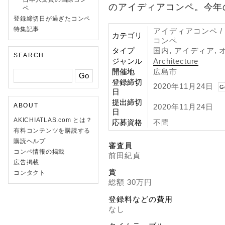
のアイディアコンペ。今年
ペ
登録締切日が過ぎたコンペ
特集記事
アイディアコンペ /
カテゴリ
コンペ
タイプ
国内, アイディア,
SEARCH
ジャンル
Architecture
開催地
広島市
登録締切
2020年11月24日
G
日
提出締切
ABOUT
2020年11月24日
日
AKICHIATLAS.com とは？
応募資格
不問
有料コンテンツを購読する
購読ヘルプ
審査員
コンペ情報の掲載
前田紀貞
広告掲載
賞
コンタクト
総額 30万円
登録料などの費用
なし