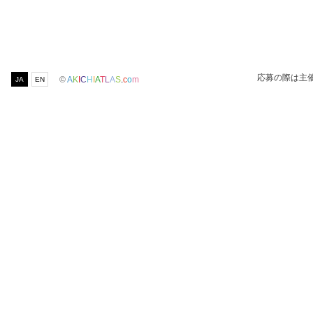
応募の際は主
©
A
K
I
C
H
I
A
T
L
A
S
.
c
o
m
JA
EN