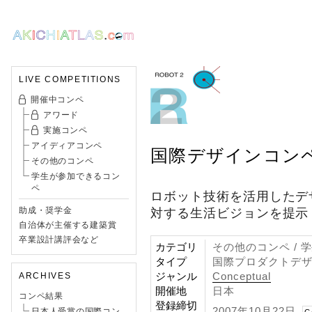
LIVE COMPETITIONS
開催中コンペ
アワード
実施コンペ
アイディアコンペ
国際デザインコンペ
その他のコンペ
学生が参加できるコン
ペ
ロボット技術を活用したデ
助成・奨学金
対する生活ビジョンを提示
自治体が主催する建築賞
卒業設計講評会など
カテゴリ
その他のコンペ /
タイプ
国際プロダクトデ
ジャンル
Conceptual
ARCHIVES
開催地
日本
コンペ結果
登録締切
2007年10月22日
日本人受賞の国際コン