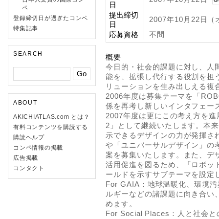
G
日
ペ
提出締切
登録締切日が過ぎたコンペ
2007年10月22
日
特集記事
応募資格
不問
SEARCH
概要
今日的・社会的課題に対し、人
能を、拡張し代行する役割を担
リューションを生み出しえる複
2006年度は募集テーマを「RO
ABOUT
係を再考し新しいインタフェー
2007年度は更にこの考え方を進
AKICHIATLAS.com とは？
2」として継続いたします。本
有料コンテンツを購読する
示できるデザインの力が発揮さ
購読ヘルプ
や「ユニバーサルデザイン」の
コンペ情報の掲載
案を募集いたします。また、デ
広告掲載
活用促進を図るため、「ロボッ
コンタクト
ールドを示すサブテーマを設定
For GAIA：地球温暖化、環
ルギーなどの諸課題に向き合い
めます。
For Social Places：