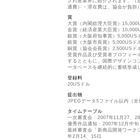
され産業界に紹介されます。（
通費）・滞在費は、協会が負担
賞
大賞（内閣総理大臣賞）15,000
金賞（経済産業大臣賞）10,000
銀賞（大阪府知事賞）5,000US
銀賞（大阪市長賞）5,000USド
銅賞（協会会長賞）2,500USド
受賞作品及び受賞者プロフィール
するとともに、国際デザインコ
ータベースを継続的に蓄積形成
登録料
20USドル
提出物
JPEGデータ5ファイル以内（全
タイムテーブル
一次審査会：2007年11月27、2
優秀作品通知：2007年12月中旬
最終審査会「新商品開発ワークシ
年2月14、15日