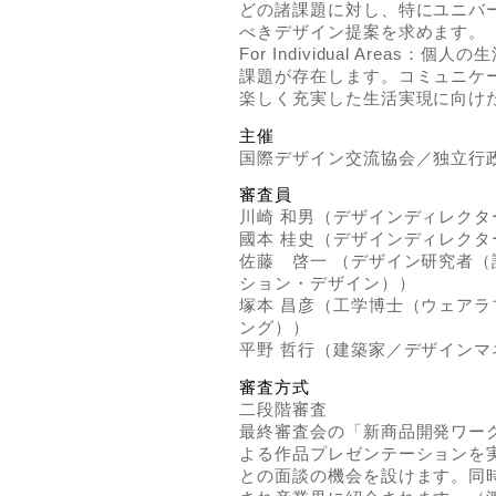
どの諸課題に対し、特にユニバ
べきデザイン提案を求めます。
For Individual Area
課題が存在します。コミュニケ
楽しく充実した生活実現に向け
主催
国際デザイン交流協会／独立行
審査員
川崎 和男（デザインディレクタ
國本 桂史（デザインディレク
佐藤 啓一 （デザイン研究者
ション・デザイン））
塚本 昌彦（工学博士（ウェア
ング））
平野 哲行（建築家／デザイン
審査方式
二段階審査
最終審査会の「新商品開発ワー
よる作品プレゼンテーションを
との面談の機会を設けます。同