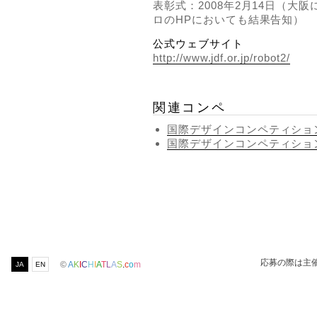
表彰式：2008年2月14日（大
ロのHPにおいても結果告知）
公式ウェブサイト
http://www.jdf.or.jp/robot2/
関連コンペ
国際デザインコンペティション 
国際デザインコンペティション 
応募の際は主
©
A
K
I
C
H
I
A
T
L
A
S
.
c
o
m
JA
EN