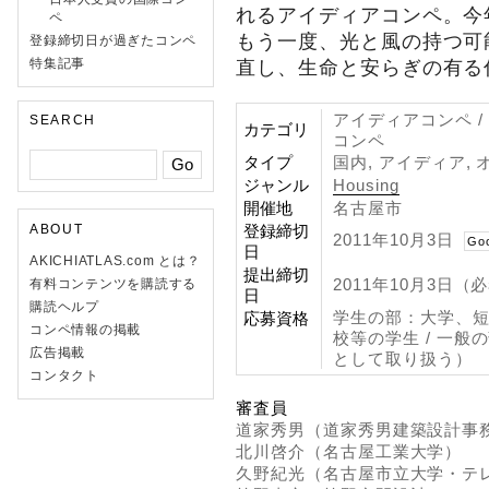
れるアイディアコンペ。今
ペ
もう一度、光と風の持つ可
登録締切日が過ぎたコンペ
特集記事
直し、生命と安らぎの有る
アイディアコンペ /
SEARCH
カテゴリ
コンペ
タイプ
国内, アイディア, 
ジャンル
Housing
開催地
名古屋市
登録締切
ABOUT
2011年10月3日
Go
日
AKICHIATLAS.com とは？
提出締切
2011年10月3日（
有料コンテンツを購読する
日
購読ヘルプ
学生の部：大学、
応募資格
コンペ情報の掲載
校等の学生 / 一
広告掲載
として取り扱う）
コンタクト
審査員
道家秀男（道家秀男建築設計事
北川啓介（名古屋工業大学）
久野紀光（名古屋市立大学・テ