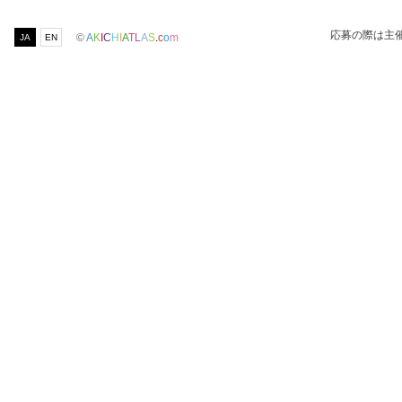
応募の際は主
©
A
K
I
C
H
I
A
T
L
A
S
.
c
o
m
JA
EN