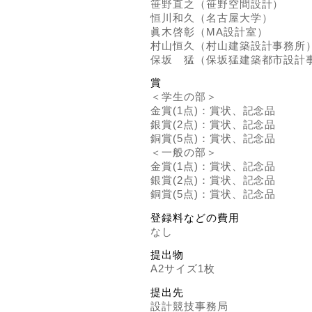
笹野直之（笹野空間設計）
恒川和久（名古屋大学）
眞木啓彰（MA設計室）
村山恒久（村山建築設計事務所
保坂 猛（保坂猛建築都市設計
賞
＜学生の部＞
金賞(1点)：賞状、記念品
銀賞(2点)：賞状、記念品
銅賞(5点)：賞状、記念品
＜一般の部＞
金賞(1点)：賞状、記念品
銀賞(2点)：賞状、記念品
銅賞(5点)：賞状、記念品
登録料などの費用
なし
提出物
A2サイズ1枚
提出先
設計競技事務局