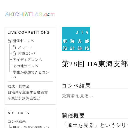
LIVE COMPETITIONS
開催中コンペ
アワード
実施コンペ
アイディアコンペ
第28回 JIA東海
その他のコンペ
学生が参加できるコン
ペ
コンペ結果
助成・奨学金
自治体が主催する建築賞
受賞者を見る...
卒業設計講評会など
ARCHIVES
開催概要
コンペ結果
「風土を見る」というシリ
日本人受賞の国際コン