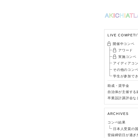
LIVE COMPETI
開催中コンペ
アワード
実施コンペ
アイディアコ
その他のコン
学生が参加で
助成・奨学金
自治体が主催する
卒業設計講評会な
ARCHIVES
コンペ結果
日本人受賞の
登録締切日が過ぎ