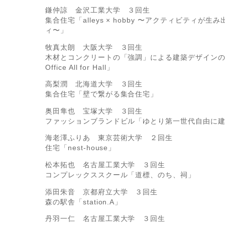
鎌仲諒 金沢工業大学 ３回生
集合住宅「alleys × hobby 〜アクティビティが生
ィ〜」
牧真太朗 大阪大学 ３回生
木材とコンクリートの「強調」による建築デザインの提案
Office All for Hall」
高梨潤 北海道大学 ３回生
集合住宅「壁で繋がる集合住宅」
奥田隼也 宝塚大学 ３回生
ファッションブランドビル「ゆとり第一世代自由に
海老澤ふりあ 東京芸術大学 ２回生
住宅「nest-house」
松本拓也 名古屋工業大学 ３回生
コンプレックススクール「道標、のち、祠」
添田朱音 京都府立大学 ３回生
森の駅舎「station.A」
丹羽一仁 名古屋工業大学 ３回生