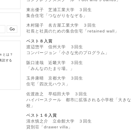
東出優子 芝浦工業大学 ３回生
集合住宅「つながりをなぞる」
木村陽子 名古屋工業大学 ３回生
社長と社員のための集合住宅「retained wall」
ベスト８入賞
渡辺惣平 信州大学 ３回生
コンバージョン「小さな光のプログラム」
om とは？
購読する
阪口達哉 近畿大学 ３回生
「みんなのたまり場。」
玉井康晴 京都大学 ３回生
住宅「四次元ハウス」
佐渡政之 早稲田大学 ３回生
ハイパースクール 都市に拡張される小学校「大き
校」
ベスト１６入賞
清水慎之介 立命館大学 ３回生
貸別荘「drawer villa」