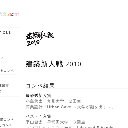
TIONS
ンペ
建築新人戦 2010
ペ
きるコンペ
コンペ結果
建築賞
ど
最優秀新人賞
小島衆太 九州大学 ２回生
商業設計「Urban Cave ～大学が顔を出す～」
ベスト４入賞
国際コンペ
平山健太 早稲田大学 ３回生
たコンペ
コンプレックススクール「I dot and 5 bands」