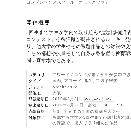
コンプレックススクール「オモテとウラ」
開催概要
3回生まで学生が学内で取り組んだ設計課題作
コンテスト。今後活躍が期待されるルーキー発
り、他大学の学生やその課題作品との対決や交
自らの構想や技量そして自身が身を置く教育環
問い直す場でもある。
カテゴリ
アワード / コンペ結果 / 学生が参加で
タイプ
国内, アワード, 学生, 二段階審査
ジャンル
Architecture
開催地
大阪
2010年8月8日
登録締切日
GoogleCal
iCal
2010年8月26日（必着）
提出締切日
GoogleCal
応募資格
新3回生までの全国の建築系大学生
所属する大学の3回生までの設計演習関
対象作品
の課題で、個人で取り組んだ作品