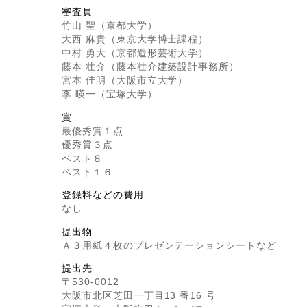
審査員
竹山 聖（京都大学）
大西 麻貴（東京大学博士課程）
中村 勇大（京都造形芸術大学）
藤本 壮介（藤本壮介建築設計事務所）
宮本 佳明（大阪市立大学）
李 暎一（宝塚大学）
賞
最優秀賞１点
優秀賞３点
ベスト８
ベスト１６
登録料などの費用
なし
提出物
Ａ３用紙４枚のプレゼンテーションシートなど
提出先
〒530-0012
大阪市北区芝田一丁目13 番16 号