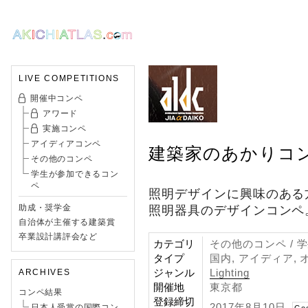
LIVE COMPETITIONS
開催中コンペ
アワード
実施コンペ
アイディアコンペ
建築家のあかりコンペ
その他のコンペ
学生が参加できるコン
ペ
照明デザインに興味のある
助成・奨学金
照明器具のデザインコンペ
自治体が主催する建築賞
卒業設計講評会など
カテゴリ
その他のコンペ /
タイプ
国内, アイディア, 
ジャンル
Lighting
ARCHIVES
開催地
東京都
コンペ結果
登録締切
2017年8月10日
日本人受賞の国際コン