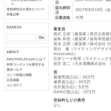
Go
日
ペ
提出締切
登録締切日が過ぎたコンペ
2017年8月14日（
日
特集記事
応募資格
不問
SEARCH
審査員
西沢 立衛（建築家 / 西沢立衛
妹島 和世（建築家 / 妹島和世
黒木 正郎（建築家 / 株式会社 
面出 薫（ライティングデザイナー / L
ABOUT
Associates）
石井リーサ明理（ライティングデザイナ
AKICHIATLAS.com とは？
前芝 辰二（大光電機株式会社
有料コンテンツを購読する
購読ヘルプ
賞
コンペ情報の掲載
最優秀賞(1点)：30万円
広告掲載
優秀賞(1点)：20万円
コンタクト
佳作賞(5点)：5万円
DAIKO賞(1点)：10万円
登録料などの費用
なし