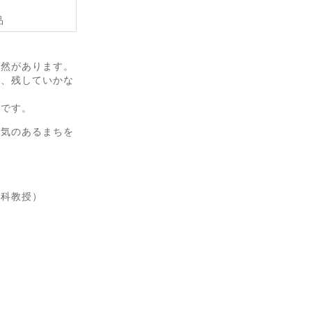
品
自然があります。
し、残していかな
とです。
活気のあるまちを
学科教授）