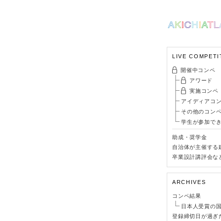
LIVE COMPETI
開催中コンペ
アワード
実施コンペ
アイディアコ
その他のコン
学生が参加で
助成・奨学金
自治体が主催する
卒業設計講評会な
ARCHIVES
コンペ結果
日本人受賞の
登録締切日が過ぎ