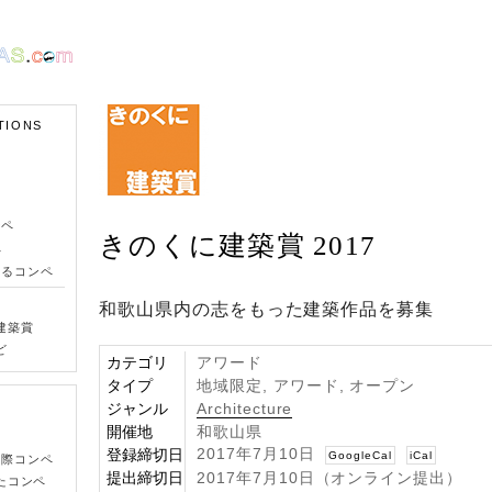
TIONS
ンペ
きのくに建築賞 2017
ペ
きるコンペ
和歌山県内の志をもった建築作品を募集
建築賞
ど
カテゴリ
アワード
タイプ
地域限定, アワード, オープン
ジャンル
Architecture
開催地
和歌山県
2017年7月10日
登録締切日
GoogleCal
iCal
国際コンペ
提出締切日
2017年7月10日（オンライン提出）
たコンペ