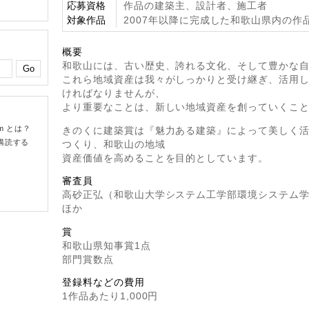
応募資格
作品の建築主、設計者、施工者
対象作品
2007年以降に完成した和歌山県内の作
概要
和歌山には、古い歴史、誇れる文化、そして豊かな
これら地域資産は我々がしっかりと受け継ぎ、活用
ければなりませんが、
より重要なことは、新しい地域資産を創っていくこ
om とは？
きのくに建築賞は『魅力ある建築』によって美しく
購読する
つくり、和歌山の地域
資産価値を高めることを目的としています。
審査員
高砂正弘（和歌山大学システム工学部環境システム
ほか
賞
和歌山県知事賞1点
部門賞数点
登録料などの費用
1作品あたり1,000円