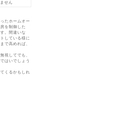
いません
使ったホームオー
冷房を制御した
ます。間違いな
フトしている様に
極まで高めれば、
を無視してでも、
のではいでしょう
えてくるかもしれ