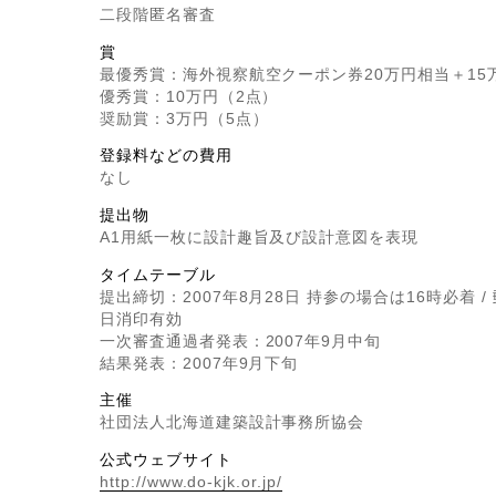
二段階匿名審査
賞
最優秀賞：海外視察航空クーポン券20万円相当＋15
優秀賞：10万円（2点）
奨励賞：3万円（5点）
登録料などの費用
なし
提出物
A1用紙一枚に設計趣旨及び設計意図を表現
タイムテーブル
提出締切：2007年8月28日 持参の場合は16時必着 /
日消印有効
一次審査通過者発表：2007年9月中旬
結果発表：2007年9月下旬
主催
社団法人北海道建築設計事務所協会
公式ウェブサイト
http://www.do-kjk.or.jp/