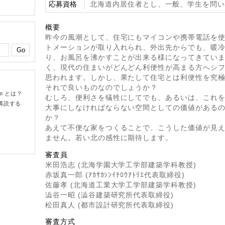
応募資格
北海道内居住者とし、一般、学生を問
概要
昨今の風潮として、住宅にもマイコンや携帯電話を
トメーションが取り入れられ、外出先からでも、暖
り、お風呂を沸かすことが出来る様になってきてい
く、現代の住まいがどんどん利便性が高まる方へシ
思われます。しかし、果たして住宅とは利便性を究
それで良いものなのでしょうか？
om とは？
むしろ、便利さを犠牲にしてでも、あるいは、これ
購読する
大事にしなければならない空間としての価値がある
か？
あえて不便な家をつくることで、こうした価値が見
ません。若い北の感性に期待します。
審査員
米田浩志 (北海学園大学工学部建築学科教授)
赤坂真一郎 (ｱｶｻｶｼﾝｲﾁﾛｳｱﾄﾘｴ代表取締役)
佐藤孝 (北海道工業大学工学部建築学科教授)
澁谷一昭 (澁谷建築研究所代表取締役)
松田真人 (都市設計研究所代表取締役)
審査方式