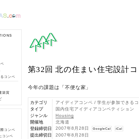
TIONS
ンペ
第32回 北の住まい住宅設計
ペ
きるコンペ
今年の課題は「不便な家」
建築賞
ど
カテゴリ
アイディアコンペ / 学生が参加できる
タイプ
国内住宅アイディアコンペティション
ジャンル
Housing
開催地
北海道
2007年8月28日
登録締切日
GoogleCal
iCal
国際コンペ
提出締切日
2007年8月28日
たコンペ