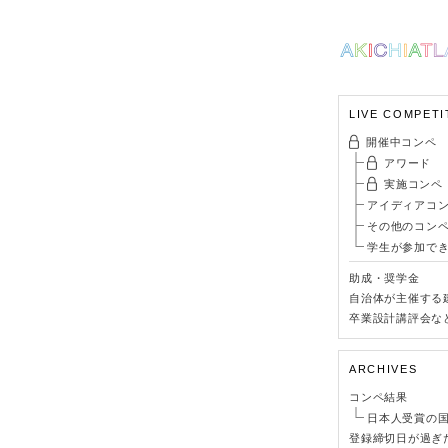
LIVE COMPETI
開催中コンペ
アワード
実施コンペ
アイディアコ
その他のコン
学生が参加で
助成・奨学金
自治体が主催する
卒業設計講評会な
ARCHIVES
コンペ結果
日本人受賞の
登録締切日が過ぎ