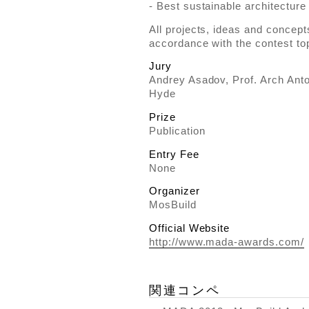
- Best sustainable architecture
All projects, ideas and concepts
accordance with the contest to
Jury
Andrey Asadov, Prof. Arch Anton
Hyde
Prize
Publication
Entry Fee
None
Organizer
MosBuild
Official Website
http://www.mada-awards.com/
関連コンペ