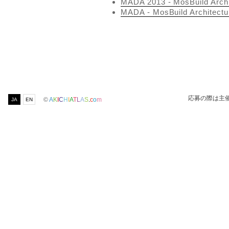
MADA 2013 - MosBuild Archi
MADA - MosBuild Architectu
応募の際は主
©
A
K
I
C
H
I
A
T
L
A
S
.
c
o
m
JA
EN