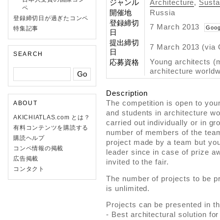
ジャンル
Architecture
,
Sustai
ペ
開催地
Russia
登録締切日が過ぎたコンペ
登録締切
7 March 2013
Goog
特集記事
日
提出締切
7 March 2013 (via 
日
SEARCH
Young architects (
応募資格
architecture world
Description
The competition is open to you
ABOUT
and students in architecture w
AKICHIATLAS.com とは？
carried out individually or in gr
有料コンテンツを購読する
number of members of the team.
購読ヘルプ
project made by a team but yo
コンペ情報の掲載
leader since in case of prize a
広告掲載
invited to the fair.
コンタクト
The number of projects to be pr
is unlimited.
Projects can be presented in th
- Best architectural solution fo