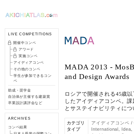
LIVE COMPETITIONS
開催中コンペ
アワード
実施コンペ
アイディアコンペ
MADA 2013 - MosBu
その他のコンペ
and Design Awards
学生が参加できるコン
ペ
助成・奨学金
ロシアで開催される45歳
自治体が主催する建築賞
したアイディアコンペ。課
卒業設計講評会など
とサステイナビリティにつ
ARCHIVES
カテゴリ
アイディアコンペ 
コンペ結果
タイプ
International, Idea
日本人受賞の国際コン