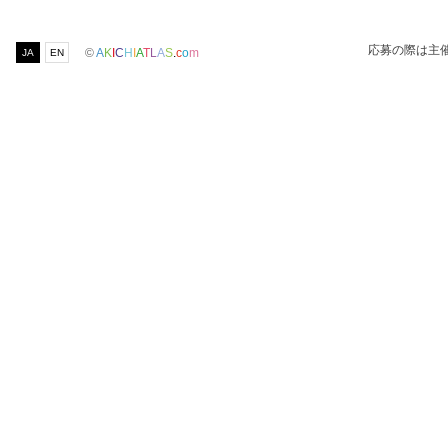
応募の際は主
©
A
K
I
C
H
I
A
T
L
A
S
.
c
o
m
JA
EN