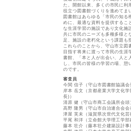
た。開館以来、多くの市民に利
役立つ図書館づくりを進めてま
図書館はあらゆる「市民の知る
めに、最適な資料を提供するこ
な生涯学習の施設であり文化施
共に市民のニーズも多種多様と
足、施設の老朽化という課題も
これらのことから、守山市立図
目指す将来に渡って市民の生涯
書館、「本と人が出会い、人と
し、市民の皆様の学習の場、憩
のです。
審査員
今関 信子（守山市図書館協議会
岸本 岳文（京都産業大学文化学
長)）
清原 健（守山市商工会議所会頭
高野 隆男（守山市自治連合会会
津屋 芙未（滋賀県次世代文化
平尾 和洋（立命館大学理工学部
藤本 壮介（藤本壮介建築設計事