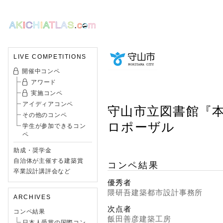
LIVE COMPETITIONS
開催中コンペ
アワード
実施コンペ
アイディアコンペ
守山市立図書館『
その他のコンペ
ロポーザル
学生が参加できるコン
ペ
助成・奨学金
自治体が主催する建築賞
コンペ結果
卒業設計講評会など
優秀者
隈研吾建築都市設計事務所
ARCHIVES
次点者
コンペ結果
飯田善彦建築工房
日本人受賞の国際コン