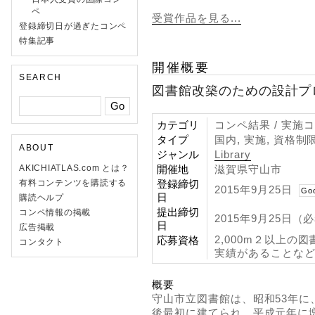
ペ
受賞作品を見る...
登録締切日が過ぎたコンペ
特集記事
開催概要
SEARCH
図書館改築のための設計プ
カテゴリ
コンペ結果 / 実施
タイプ
国内, 実施, 資格制
ABOUT
ジャンル
Library
開催地
滋賀県守山市
AKICHIATLAS.com とは？
登録締切
有料コンテンツを購読する
2015年9月25日
Go
日
購読ヘルプ
提出締切
コンペ情報の掲載
2015年9月25日（
日
広告掲載
2,000m２以上
応募資格
コンタクト
実績があることな
概要
守山市立図書館は、昭和53年
後最初に建てられ、平成元年に