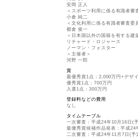
安岡 正人
＜スポーツ利用に係る有識者審
小倉 純二
＜文化利用に係る有識者審査委
都倉 俊一
＜日本国以外の国籍を有する建
リチャード・ロジャース
ノーマン・フォスター
＜主催者＞
河野 一郎
賞
最優秀賞1点：2,000万円+デザ
優秀賞1点：700万円
入選1点：300万円
登録料などの費用
なし
タイムテーブル
一次審査：平成24年10月16日(予
最優秀賞候補作品発表：平成24年1
二次審査：平成24年11月7日(予