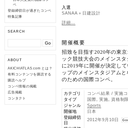
ペ
入選
登録締切日が過ぎたコンペ
SANAA＋日建設計
特集記事
詳細…
SEARCH
開催概要
招致を目指す2020年の東
ック競技大会のメインスタ
ABOUT
に2019年に開催が決定し
AKICHIATLAS.com とは？
ップのメインスタジアムと
有料コンテンツを購読する
のための国際コンペ。
購読ヘルプ
コンペ情報の掲載
広告掲載
カテゴリ
コンペ結果 / 実施
コンタクト
タイプ
国際, 実施, 資格制
ジャンル
Sports
開催地
日本
登録締切
2012年9月10日
Go
日