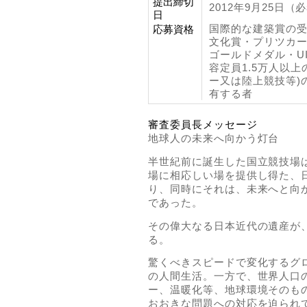
提出締切
2012年9月25日（
日
国際的な建築賞の
応募資格
文化賞・プリツカー賞
ゴールドメダル・U
容定員1.5万人以
ー又は陸上競技等)
有する者
審査委員長メッセージ
地球人の未来へ向かう灯台
半世紀前に誕生した国立競技場
場に相応しい場を提供し得た、
り、同時にそれは、未来へと向
であった。
その偉大なる日本近代の遺産が
る。
驚くべきスピードで変化するグ
の人間生活。一方で、世界人口
ー、温暖化等、地球環境そのも
おおきな問題への対応を迫られて