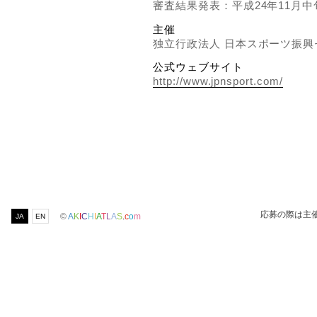
審査結果発表：平成24年11月中
主催
独立行政法人 日本スポーツ振興
公式ウェブサイト
http://www.jpnsport.com/
応募の際は主
©
A
K
I
C
H
I
A
T
L
A
S
.
c
o
m
JA
EN