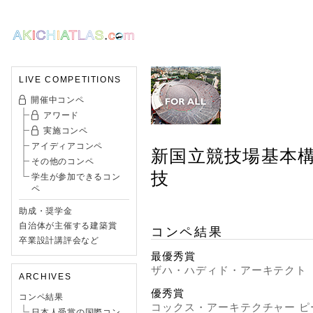
LIVE COMPETITIONS
開催中コンペ
アワード
実施コンペ
アイディアコンペ
新国立競技場基本
その他のコンペ
技
学生が参加できるコン
ペ
助成・奨学金
自治体が主催する建築賞
コンペ結果
卒業設計講評会など
最優秀賞
ザハ・ハディド・アーキテクト
ARCHIVES
優秀賞
コンペ結果
コックス・アーキテクチャー 
日本人受賞の国際コン