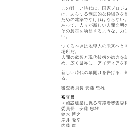
この難しい時代に、国家プロジ
は、あらゆる制度的な枠組みを
ための建築でなければならない
あって、人々が新しい人間文明
その意志を喚起するような、力
い。
つくるべきは地球人の未来へと
場所だ。
人間の叡智と現代技術の総力を
め、広く世界に、アイディアを
新しい時代の幕開けを告げる、
る。
審査委員長 安藤 忠雄
審査員
＜施設建築に係る有識者審査委
委員長 安藤 忠雄
鈴木 博之
岸井 隆幸
内藤 廣