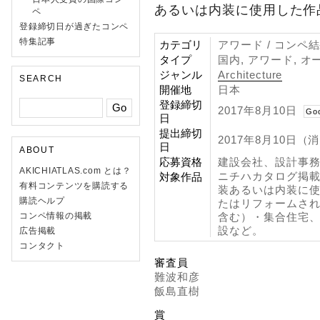
あるいは内装に使用した作
ペ
登録締切日が過ぎたコンペ
特集記事
カテゴリ
アワード / コンペ
タイプ
国内, アワード, オ
ジャンル
Architecture
SEARCH
開催地
日本
登録締切
2017年8月10日
Go
日
提出締切
2017年8月10日（
日
ABOUT
応募資格
建設会社、設計事
AKICHIATLAS.com とは？
ニチハカタログ掲
対象作品
有料コンテンツを購読する
装あるいは内装に使
購読ヘルプ
たはリフォームさ
含む）・集合住宅
コンペ情報の掲載
設など。
広告掲載
コンタクト
審査員
難波和彦
飯島直樹
賞