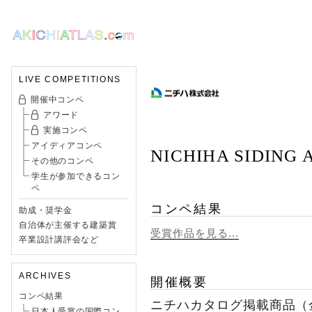
LIVE COMPETITIONS
開催中コンペ
アワード
実施コンペ
アイディアコンペ
NICHIHA SIDING 
その他のコンペ
学生が参加できるコン
ペ
コンペ結果
助成・奨学金
自治体が主催する建築賞
受賞作品を見る...
卒業設計講評会など
ARCHIVES
開催概要
コンペ結果
ニチハカタログ掲載商品（
日本人受賞の国際コン