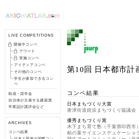
LIVE COMPETITIONS
開催中コンペ
アワード
実施コンペ
アイディアコンペ
第10回 日本都市
その他のコンペ
学生が参加できるコン
ペ
コンペ結果
助成・奨学金
自治体が主催する建築賞
日本まちづくり大賞
卒業設計講評会など
唐津街道姪浜まちづくり協議会
優秀まちづくり賞
ARCHIVES
木下まち育て塾（千葉県印西市
コンペ結果
柏の葉サイエンスデュケーショ
飛生アートコミュニティー（北
日本人受賞の国際コン