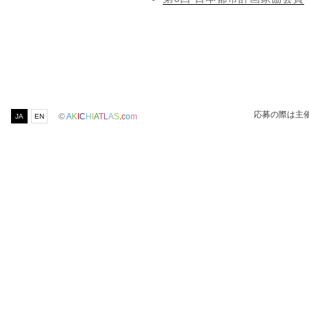
応募の際は主
©
A
K
I
C
H
I
A
T
L
A
S
.
c
o
m
JA
EN