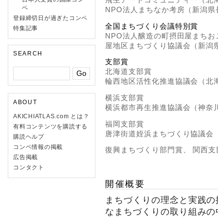
ペ
NPO法人まちなか考房（新潟県
登録締切日が過ぎたコンペ
全国まちづくり会議特別賞
特集記事
NPO法人醸造の町摂田屋まち
屋地区まちづくり協議会（新潟
SEARCH
支部賞
北海道支部賞
輪西地区活性化推進協議会（北
横浜支部賞
ABOUT
横浜都市再生推進協議会（神奈
AKICHIATLAS.com とは？
福岡支部賞
有料コンテンツを購読する
唐津街道姪浜まちづくり協議会
購読ヘルプ
コンペ情報の掲載
復興まちづくり部門賞、 関西
広告掲載
コンタクト
開催概要
まちづくりの理念と実践の
なまちづくりの取り組みの