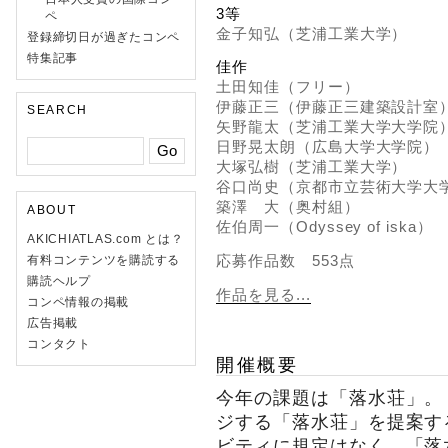
3等
ペ
金子知弘（芝浦工業大学）
登録締切日が過ぎたコンペ
特集記事
佳作
土田知佳（フリー）
伊藤正三（伊藤正三建築設計室
SEARCH
矢野龍太（芝浦工業大学大学院
日野晃太朗（広島大学大学院）
大塚弘樹（芝浦工業大学）
谷口尚史（京都市立芸術大学大
築澤 大（奥村組）
ABOUT
佐伯周一（Odyssey of iska）
AKICHIATLAS.com とは？
応募作品数 553点
有料コンテンツを購読する
購読ヘルプ
作品を見る...
コンペ情報の掲載
広告掲載
コンタクト
開催概要
今年の課題は「落水荘」。
ジする「落水荘」を提案す
ビティに規定はなく、「落