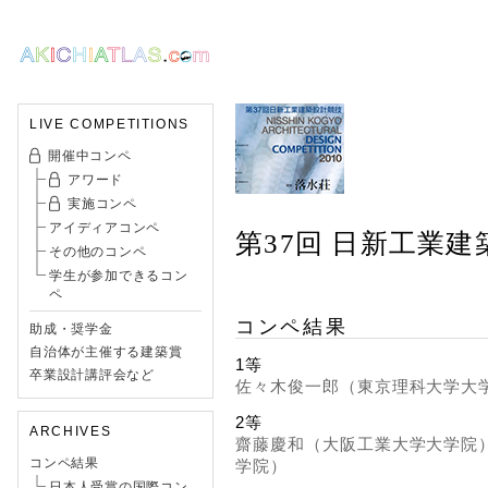
LIVE COMPETITIONS
開催中コンペ
アワード
実施コンペ
アイディアコンペ
第37回 日新工業
その他のコンペ
学生が参加できるコン
ペ
コンペ結果
助成・奨学金
自治体が主催する建築賞
1等
卒業設計講評会など
佐々木俊一郎（東京理科大学大
2等
ARCHIVES
齋藤慶和（大阪工業大学大学院
コンペ結果
学院）
日本人受賞の国際コン