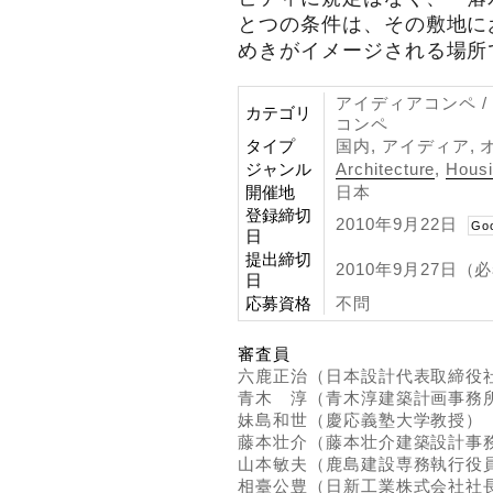
とつの条件は、その敷地に
めきがイメージされる場所
アイディアコンペ /
カテゴリ
コンペ
タイプ
国内, アイディア, 
ジャンル
Architecture
,
Hous
開催地
日本
登録締切
2010年9月22日
Go
日
提出締切
2010年9月27日（
日
応募資格
不問
審査員
六鹿正治（日本設計代表取締役
青木 淳（青木淳建築計画事務
妹島和世（慶応義塾大学教授）
藤本壮介（藤本壮介建築設計事
山本敏夫（鹿島建設専務執行役
相臺公豊（日新工業株式会社社