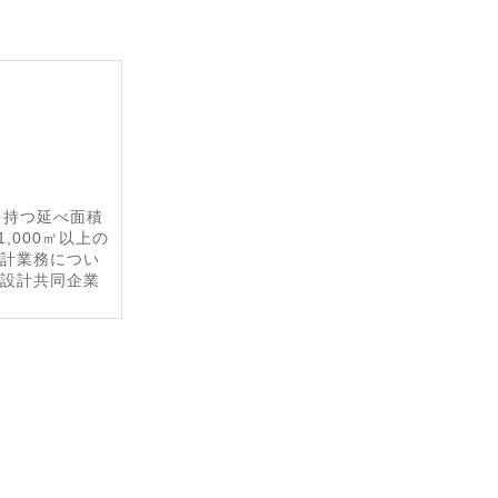
を持つ延べ面積
,000㎡以上の
設計業務につい
は設計共同企業
と