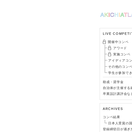
LIVE COMPETI
開催中コンペ
アワード
実施コンペ
アイディアコ
その他のコン
学生が参加で
助成・奨学金
自治体が主催する
卒業設計講評会な
ARCHIVES
コンペ結果
日本人受賞の
登録締切日が過ぎ