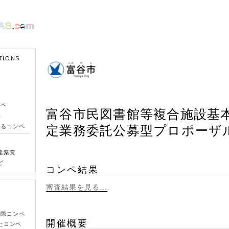
TIONS
ンペ
富谷市民図書館等複合施設基
ペ
きるコンペ
定業務委託公募型プロポーザ
建築賞
ど
コンペ結果
審査結果を見る...
国際コンペ
開催概要
たコンペ