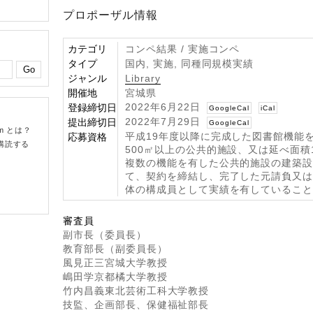
プロポーザル情報
カテゴリ
コンペ結果 / 実施コンペ
タイプ
国内, 実施, 同種同規模実績
ジャンル
Library
開催地
宮城県
2022年6月22日
登録締切日
GoogleCal
iCal
2022年7月29日
提出締切日
GoogleCal
om とは？
平成19年度以降に完成した図書館機能
応募資格
購読する
500㎡以上の公共的施設、又は延べ面積1
複数の機能を有した公共的施設の建築
て、契約を締結し、完了した元請負又
体の構成員として実績を有しているこ
審査員
副市長（委員長）
教育部長（副委員長）
風見正三宮城大学教授
嶋田学京都橘大学教授
竹内昌義東北芸術工科大学教授
技監、企画部長、保健福祉部長