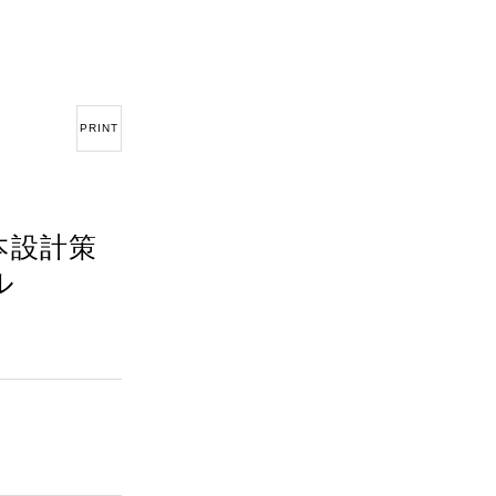
PRINT
本設計策
ル