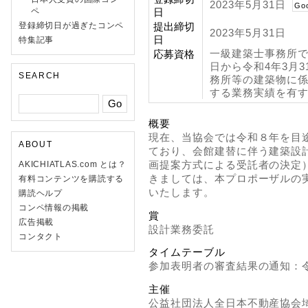
2023年5月31日
Go
ペ
日
登録締切日が過ぎたコンペ
提出締切
2023年5月31日
日
特集記事
一級建築士事務所で
応募資格
日から令和4年3月
SEARCH
務所等の建築物に
する業務実績を有
概要
現在、当協会では令和８年を目
ABOUT
ており、会館建替に伴う建築設
画提案方式による受託者の決定
AKICHIATLAS.com とは？
きましては、本プロポーザルの
有料コンテンツを購読する
いたします。
購読ヘルプ
コンペ情報の掲載
賞
広告掲載
設計業務委託
コンタクト
タイムテーブル
参加表明者の審査結果の通知：令
主催
公益社団法人全日本不動産協会