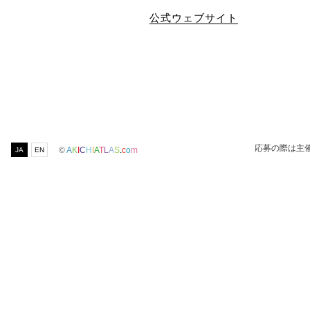
公式ウェブサイト
応募の際は主
©
A
K
I
C
H
I
A
T
L
A
S
.
c
o
m
JA
EN