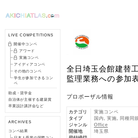
LIVE COMPETITIONS
開催中コンペ
アワード
実施コンペ
アイディアコンペ
全日埼玉会館建替
その他のコンペ
監理業務への参加
学生が参加できるコン
ペ
助成・奨学金
プロポーザル情報
自治体が主催する建築賞
卒業設計講評会など
カテゴリ
実施コンペ
タイプ
国内, 実施, 同種
ARCHIVES
ジャンル
Office
開催地
埼玉県
コンペ結果
登録締切
日本人受賞の国際コン