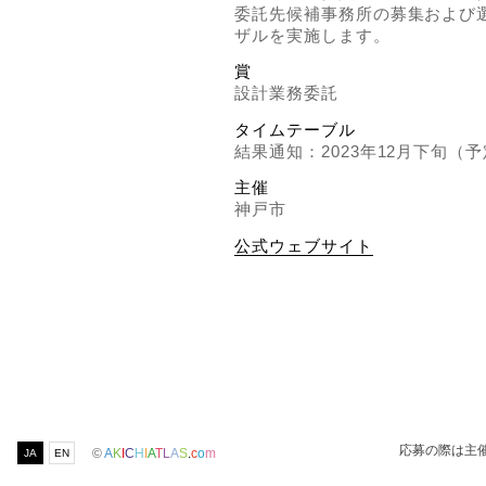
委託先候補事務所の募集および
ザルを実施します。
賞
設計業務委託
タイムテーブル
結果通知：2023年12月下旬（
主催
神戸市
公式ウェブサイト
応募の際は主
©
A
K
I
C
H
I
A
T
L
A
S
.
c
o
m
JA
EN