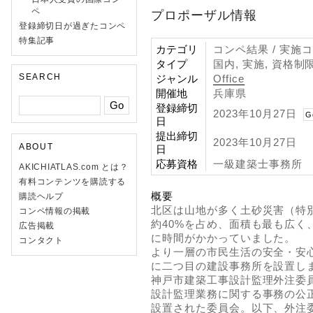
ペ
プロポーザル情報
登録締切日が過ぎたコンペ
特集記事
カテゴリ
コンペ結果 / 実施
タイプ
国内, 実施, 資格制
SEARCH
ジャンル
Office
開催地
兵庫県
登録締切
2023年10月27日
G
日
提出締切
2023年10月27日
ABOUT
日
応募資格
⼀級建築⼠事務所
AKICHIATLAS.com とは？
有料コンテンツを購読する
概要
購読ヘルプ
北区は山地が多く土砂災害（特
コンペ情報の掲載
約40%を占め、面積も最も広く
広告掲載
に時間がかかっていました。
コンタクト
より一層の市民生活の安全・安
に二つ目の建設事務所を設置し
神戸市建築工事設計監理外注委
設計監理業務に関する事務の公
設置された委員会。以下、外注