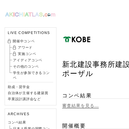
LIVE COMPETITIONS
開催中コンペ
アワード
実施コンペ
アイディアコンペ
新北建設事務所建
その他のコンペ
ポーザル
学生が参加できるコン
ペ
助成・奨学金
自治体が主催する建築賞
コンペ結果
卒業設計講評会など
審査結果を見る...
ARCHIVES
コンペ結果
開催概要
日本人受賞の国際コン