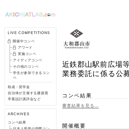
LIVE COMPETITIONS
開催中コンペ
アワード
実施コンペ
アイディアコンペ
近鉄郡山駅前広場
その他のコンペ
業務委託に係る公
学生が参加できるコン
ペ
助成・奨学金
自治体が主催する建築賞
コンペ結果
卒業設計講評会など
審査結果を見る...
ARCHIVES
コンペ結果
開催概要
日本人受賞の国際コン