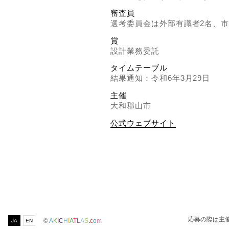
審査員
選考委員会は外部有識者2名、市
賞
設計業務委託
タイムテーブル
結果通知：令和6年3月29日
主催
大和郡山市
公式ウェブサイト
応募の際は主
©
A
K
I
C
H
I
A
T
L
A
S
.
c
o
m
JA
EN