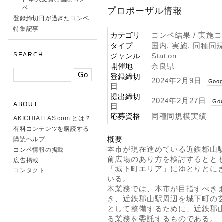
ペ
プロポーザル情報
登録締切日が過ぎたコンペ
特集記事
カテゴリ
コンペ結果 / 実施
タイプ
国内, 実施, 同種
SEARCH
ジャンル
Station
開催地
奈良県
登録締切
2024年2月9日
Goog
日
提出締切
2024年2月27日
Go
ABOUT
日
応募資格
同種同規模実績
AKICHIATLAS.com とは？
有料コンテンツを購読する
概要
購読ヘルプ
本市が現在進めている近鉄郡山
コンペ情報の掲載
前広場のあり方を検討するとと
広告掲載
「城下町エリア」にゆとりとに
コンタクト
いる。
本業務では、本市が目指すべき
き、近鉄郡山駅周辺を城下町の
として整備するために、近鉄郡
る業務を委託するものである。