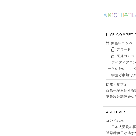
LIVE COMPETI
開催中コンペ
アワード
実施コンペ
アイディアコ
その他のコン
学生が参加で
助成・奨学金
自治体が主催する
卒業設計講評会な
ARCHIVES
コンペ結果
日本人受賞の
登録締切日が過ぎ