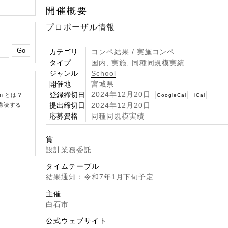
開催概要
プロポーザル情報
カテゴリ
コンペ結果 / 実施コンペ
タイプ
国内, 実施, 同種同規模実績
ジャンル
School
開催地
宮城県
2024年12月20日
登録締切日
om とは？
GoogleCal
iCal
提出締切日
2024年12月20日
購読する
応募資格
同種同規模実績
賞
設計業務委託
タイムテーブル
結果通知：令和7年1月下旬予定
主催
白石市
公式ウェブサイト