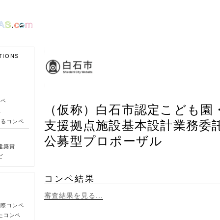
TIONS
ンペ
（仮称）白石市認定こども園
ペ
きるコンペ
支援拠点施設基本設計業務委
公募型プロポーザル
建築賞
ど
コンペ結果
審査結果を見る...
国際コンペ
たコンペ