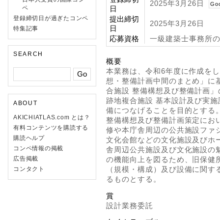
2025年3月26日
Go
ペ
日
登録締切日が過ぎたコンペ
提出締切
2025年3月26日
日
特集記事
応募資格
一級建築士事務所の
SEARCH
概要
本業務は、令和6年度に作成を
想・整備計画中間のまとめ」に
合施設 整備構想及び整備計画
跡地複合施設 基本設計及び実
ABOUT
備につなげることを目的とする
AKICHIATLAS.com とは？
整備構想及び整備計画策定にお
有料コンテンツを購読する
修や本庁舎周辺の公共施設ファ
購読ヘルプ
文化会館などの文化施設及びホ
コンペ情報の掲載
舎周辺公共施設及び文化施設の
広告掲載
の機能向上を図るため、旧保健
（規模・構成）及び設備に関す
コンタクト
るものとする。
賞
設計業務委託