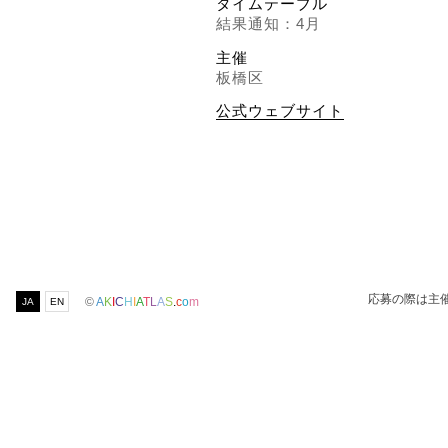
タイムテーブル
結果通知：4月
主催
板橋区
公式ウェブサイト
応募の際は主
©
A
K
I
C
H
I
A
T
L
A
S
.
c
o
m
JA
EN