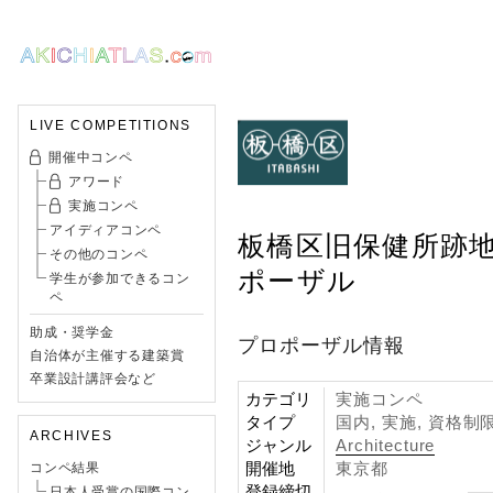
LIVE COMPETITIONS
開催中コンペ
アワード
実施コンペ
アイディアコンペ
板橋区旧保健所跡
その他のコンペ
ポーザル
学生が参加できるコン
ペ
助成・奨学金
プロポーザル情報
自治体が主催する建築賞
卒業設計講評会など
カテゴリ
実施コンペ
タイプ
国内, 実施, 資格制
ARCHIVES
ジャンル
Architecture
開催地
東京都
コンペ結果
登録締切
日本人受賞の国際コン