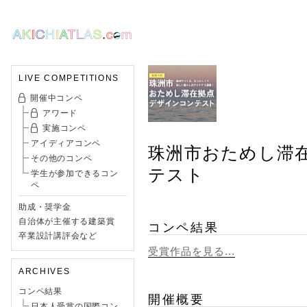
LIVE COMPETITIONS
開催中コンペ
アワード
実施コンペ
アイディアコンペ
珠洲市おためし滞
その他のコンペ
テスト
学生が参加できるコン
ペ
助成・奨学金
自治体が主催する建築賞
コンペ結果
卒業設計講評会など
受賞作品を見る...
ARCHIVES
コンペ結果
開催概要
日本人受賞の国際コン