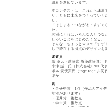
組みを進めています。
本コンテストは、これから珠洲
り、ともに未来をつくっていく
し、
「はじまる・つながる・すずぐ
た。
珠洲にくればいろんな人とつな
しろいことをはじめたくなる。
そんな、ちょっと未来の「すず
しで滞在する拠点のデザインを
審査員
坂 茂氏（建築家 坂茂建築設計
小津 誠一氏（株式会社ENN 代
塚本 安優実氏（toge toge 共
ほか
賞
・最優秀賞 1点（作品のアイ
能性があります）
・優秀賞 複数点
・学生賞 複数点