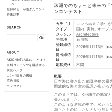
ペ
珠洲でのちょっと未来の「
登録締切日が過ぎたコンペ
ンコンテスト
特集記事
カテゴリ
コンペ結果 / 学生
SEARCH
タイプ
国内, 実施, オープ
ジャンル
Architecture
開催地
石川県
登録締切
2026年1月13日
Go
日
ABOUT
提出締切
2026年1月15日
Go
日
AKICHIATLAS.com とは？
応募資格
不問
有料コンテンツを購読する
購読ヘルプ
コンペ情報の掲載
概要
日本海に突き出た能登半島の最
広告掲載
開放的な海と空の風景が広がる
コンタクト
このまちでは、令和6年の地震
失われました。
このような逆境の中で、私たち
満ちたものにしたいという想い