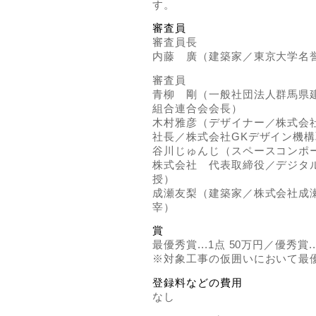
す。
審査員
​審査員長
内藤 廣（建築家／東京大学名
審査員
青柳 剛（一般社団法人群馬県
組合連合会会長）
木村雅彦（デザイナー／株式会
社長／株式会社GKデザイン機
谷川じゅんじ（スペースコンポ
株式会社 代表取締役／デジタ
授）
成瀬友梨（建築家／株式会社成
宰）
賞
最優秀賞...1点 50万円／優秀賞..
※対象工事の仮囲いにおいて最
登録料などの費用
なし