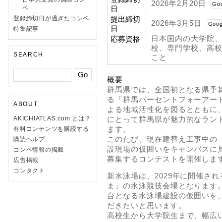
2026年2月20日
Go
ペ
日
登録締切日が過ぎたコンペ
提出締切
2026年3月5日
Goog
日
特集記事
日本国内の大学院
応募資格
校、専門学校、高
SEARCH
こと
概要
群馬県では、全国初となる県予
る「群馬パーセントフォーアー
ABOUT
よる地域活性化を図るとともに
AKICHIATLAS.com とは？
にとって群馬県が魅力的なラン
ます。
有料コンテンツを購読する
このたび、現在建替え工事中の
購読ヘルプ
設現場の仮囲いをキャンバスに
コンペ情報の掲載
募集するコンテストを開催しま
広告掲載
コンタクト
新水泳場は、2029年に開催さ
ま」の水泳競技会場となります。
台となる水泳場建設の仮囲いを
だきたいと思います。
高校生から大学院生まで、幅広