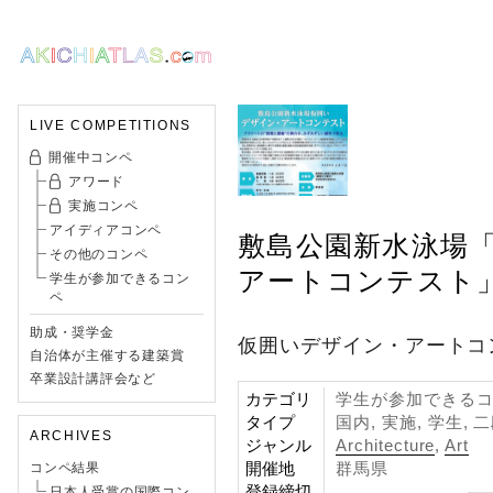
LIVE COMPETITIONS
開催中コンペ
アワード
実施コンペ
アイディアコンペ
敷島公園新水泳場
その他のコンペ
アートコンテスト
学生が参加できるコン
ペ
助成・奨学金
仮囲いデザイン・アートコ
自治体が主催する建築賞
卒業設計講評会など
カテゴリ
学生が参加できるコン
タイプ
国内, 実施, 学生,
ARCHIVES
ジャンル
Architecture
,
Art
開催地
群馬県
コンペ結果
登録締切
日本人受賞の国際コン