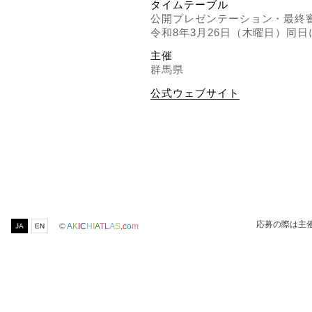
タイムテーブル
公開プレゼンテーション・最終
令和8年3月26日（木曜日）同
主催
群馬県
公式ウェブサイト
応募の際は主
©
A
K
I
C
H
I
A
T
L
A
S
.
c
o
m
JA
EN