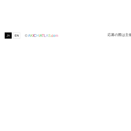
応募の際は主
©
A
K
I
C
H
I
A
T
L
A
S
.
c
o
m
JA
EN