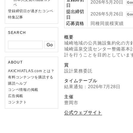
2026年5月20日
Go
ペ
日
登録締切日が過ぎたコンペ
提出締切
2026年5月26日
Go
日
特集記事
応募資格
同種同規模実績
SEARCH
概要
城崎地域の公共施設集約化の方
城崎温泉交流センター整備基本
計を行うことを目的としていま
ABOUT
賞
設計業務委託
AKICHIATLAS.com とは？
有料コンテンツを購読する
タイムテーブル
購読ヘルプ
結果通知：2026年7月28日
コンペ情報の掲載
広告掲載
主催
豊岡市
コンタクト
公式ウェブサイト