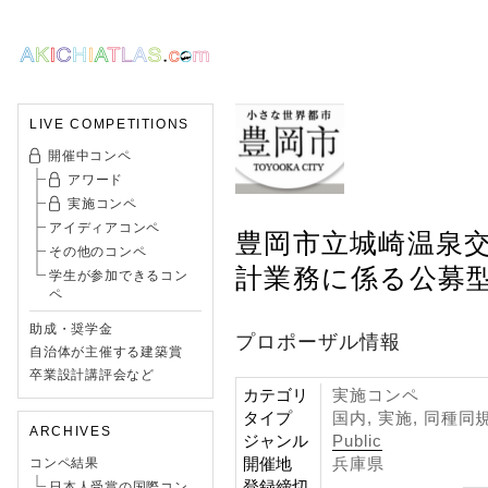
LIVE COMPETITIONS
開催中コンペ
アワード
実施コンペ
アイディアコンペ
豊岡市立城崎温泉
その他のコンペ
計業務に係る公募
学生が参加できるコン
ペ
助成・奨学金
プロポーザル情報
自治体が主催する建築賞
卒業設計講評会など
カテゴリ
実施コンペ
タイプ
国内, 実施, 同種
ARCHIVES
ジャンル
Public
開催地
兵庫県
コンペ結果
登録締切
日本人受賞の国際コン