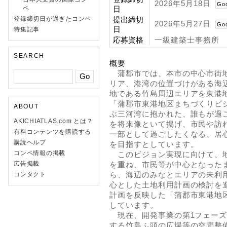
2026年5月18日
Go
ペ
日
登録締切日が過ぎたコンペ
提出締切
2026年5月27日
Go
日
特集記事
応募資格
一級建築士事務所
SEARCH
概要
蒲郡市では、本市の中心市街地
リア、港湾の位置づけがある海
地である竹島周辺エリアを東港
「蒲郡市東港地区まちづくりビ
ABOUT
ぶ三河湾に抱かれた、誰もが過
AKICHIATLAS.com とは？
を将来像といて掲げ、市民や訪
有料コンテンツを購読する
一部として過ごしたくなる、居
購読ヘルプ
を目指すとしています。
コンペ情報の掲載
このビジョン実現に向けて、地
広告掲載
を重ね、市民等が中心となった
ら、海辺のみなとエリアの未利用
コンタクト
心とした土地利用計画の検討を
計画を反映した「蒲郡市東港地
しています。
現在、開発事業の第1フェーズ
する竹島ふ頭の広場等の空間整