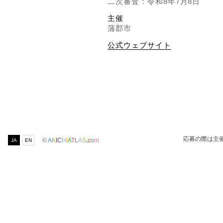
二次審査：令和8年7月8日
主催
蒲郡市
公式ウェブサイト
応募の際は主
©
A
K
I
C
H
I
A
T
L
A
S
.
c
o
m
JA
EN