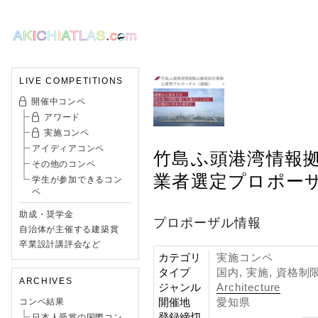
LIVE COMPETITIONS
開催中コンペ
アワード
実施コンペ
アイディアコンペ
竹島ふ頭港湾情報
その他のコンペ
業者選定プロポー
学生が参加できるコン
ペ
助成・奨学金
プロポーザル情報
自治体が主催する建築賞
卒業設計講評会など
カテゴリ
実施コンペ
タイプ
国内, 実施, 資格制
ARCHIVES
ジャンル
Architecture
開催地
愛知県
コンペ結果
登録締切
日本人受賞の国際コン