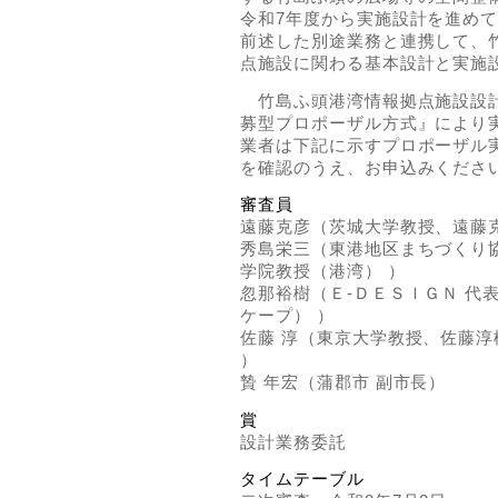
令和7年度から実施設計を進め
前述した別途業務と連携して、
点施設に関わる基本設計と実施
竹島ふ頭港湾情報拠点施設設計
募型プロポーザル方式』により
業者は下記に示すプロポーザル
を確認のうえ、お申込みくださ
審査員
遠藤克彦（茨城大学教授、遠藤
秀島栄三（東港地区まちづくり
学院教授（港湾） ）
忽那裕樹（Ｅ-ＤＥＳＩＧＮ 代
ケープ） ）
佐藤 淳（東京大学教授、佐藤
）
贄 年宏（蒲郡市 副市長）
賞
設計業務委託
タイムテーブル