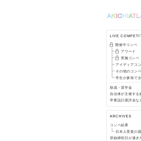
LIVE COMPETI
開催中コンペ
アワード
実施コンペ
アイディアコ
その他のコン
学生が参加で
助成・奨学金
自治体が主催する
卒業設計講評会な
ARCHIVES
コンペ結果
日本人受賞の
登録締切日が過ぎ