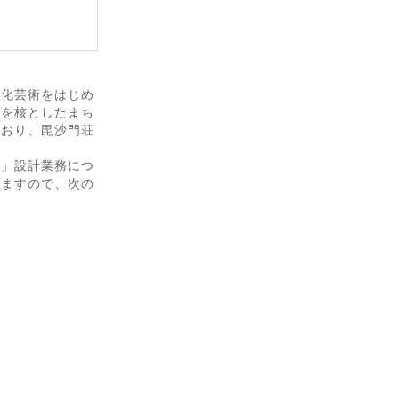
文化芸術をはじめ
設を核としたまち
ており、毘沙門荘
業」設計業務につ
いますので、次の