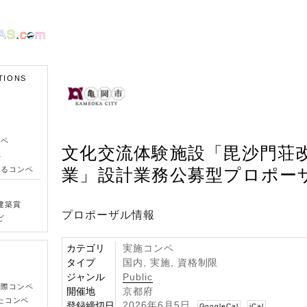
TIONS
ンペ
文化交流体験施設「毘沙門荘
ペ
きるコンペ
業」設計業務公募型プロポー
建築賞
プロポーザル情報
ど
カテゴリ
実施コンペ
タイプ
国内, 実施, 資格制限
ジャンル
Public
国際コンペ
開催地
京都府
たコンペ
2026年6月5日
登録締切日
GoogleCal
iCal