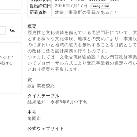
2026年7月17日
提出締切日
GoogleCal
応募資格
建築士事務所の登録があること
概要
歴史性と文化価値を備えている毘沙門荘について、
とする様々な文化体験、地域との交流により、本施
のにぎわいと地域の魅力を創出することを目的とし
の改修に係る設計業務を行うものです。
つきましては、文化交流体験施設「毘沙門荘改修事
om とは？
いてプロポーザル方式により受託事業者の選定を行
購読する
とおり提案を募集します。
賞
設計業務委託
タイムテーブル
結果通知：令和8年8月中下旬
主催
亀岡市
公式ウェブサイト