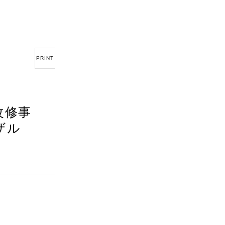
PRINT
改修事
ザル