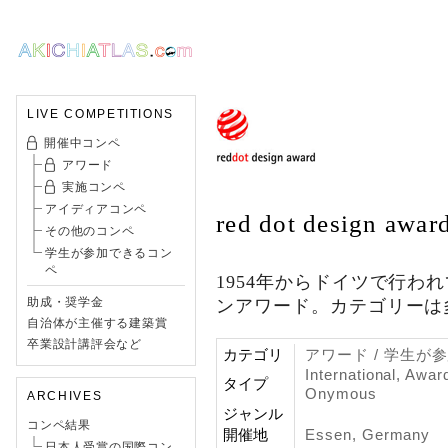
LIVE COMPETITIONS
開催中コンペ
アワード
実施コンペ
アイディアコンペ
red dot design awar
その他のコンペ
学生が参加できるコン
ペ
1954年からドイツで行わ
助成・奨学金
ンアワード。カテゴリーは
自治体が主催する建築賞
卒業設計講評会など
カテゴリ
アワード / 学生が
International, Awar
タイプ
Onymous
ARCHIVES
ジャンル
コンペ結果
開催地
Essen, Germany
日本人受賞の国際コン