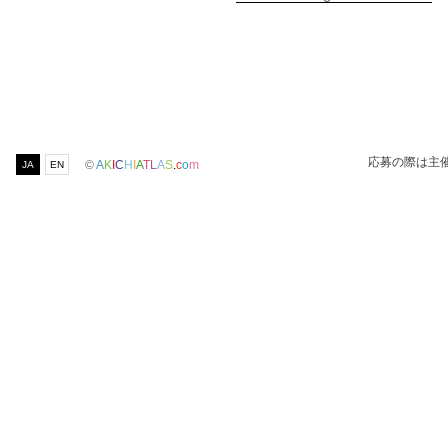
応募の際は主
©
A
K
I
C
H
I
A
T
L
A
S
.
c
o
m
JA
EN