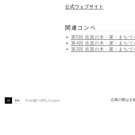
公式ウェブサイト
関連コンペ
第5回 佐賀の木・家・まちづ
第4回 佐賀の木・家・まちづ
第3回 佐賀の木・家・まちづ
応募の際は主
©
A
K
I
C
H
I
A
T
L
A
S
.
c
o
m
JA
EN