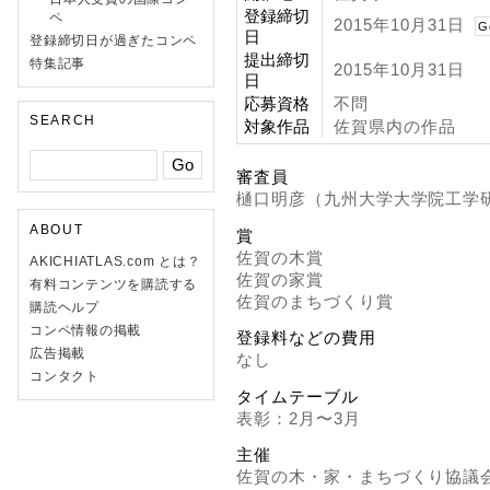
登録締切
ペ
2015年10月31日
G
日
登録締切日が過ぎたコンペ
提出締切
特集記事
2015年10月31日
日
応募資格
不問
SEARCH
対象作品
佐賀県内の作品
審査員
樋口明彦（九州大学大学院工学
ABOUT
賞
佐賀の木賞
AKICHIATLAS.com とは？
佐賀の家賞
有料コンテンツを購読する
佐賀のまちづくり賞
購読ヘルプ
コンペ情報の掲載
登録料などの費用
広告掲載
なし
コンタクト
タイムテーブル
表彰：2月〜3月
主催
佐賀の木・家・まちづくり協議