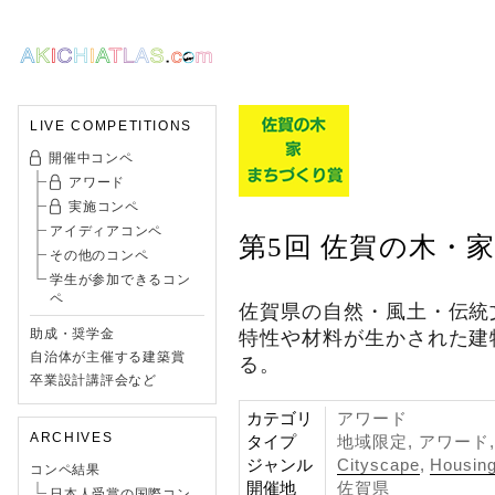
LIVE COMPETITIONS
開催中コンペ
アワード
実施コンペ
アイディアコンペ
第5回 佐賀の木・
その他のコンペ
学生が参加できるコン
ペ
佐賀県の自然・風土・伝統
助成・奨学金
特性や材料が生かされた建
自治体が主催する建築賞
る。
卒業設計講評会など
カテゴリ
アワード
ARCHIVES
タイプ
地域限定, アワード
ジャンル
Cityscape
,
Housin
コンペ結果
開催地
佐賀県
日本人受賞の国際コン