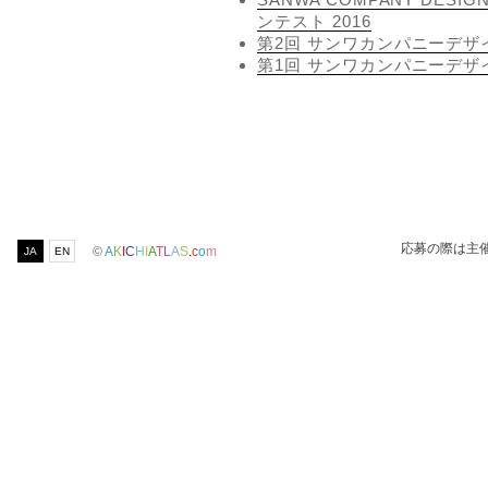
ンテスト 2016
第2回 サンワカンパニーデザ
第1回 サンワカンパニーデザ
応募の際は主
©
A
K
I
C
H
I
A
T
L
A
S
.
c
o
m
JA
EN