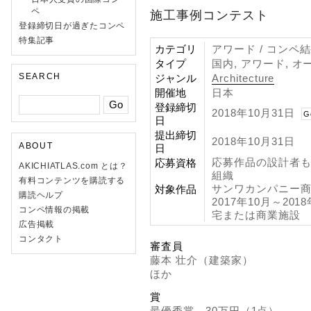
ペ
施工事例コンテスト
登録締切日が過ぎたコンペ
特集記事
カテゴリ
アワード / コンペ
タイプ
国内, アワード, オ
SEARCH
ジャンル
Architecture
開催地
日本
登録締切
2018年10月31日
G
日
提出締切
2018年10月31日
ABOUT
日
応募作品の設計者
応募資格
AKICHIATLAS.com とは？
組織
有料コンテンツを購読する
サンワカンパニー商
対象作品
購読ヘルプ
2017年10月～2
コンペ情報の掲載
宅または商業施設
広告掲載
コンタクト
審査員
藤本 壮介（建築家）
ほか
賞
最優秀賞…30万円（1点）