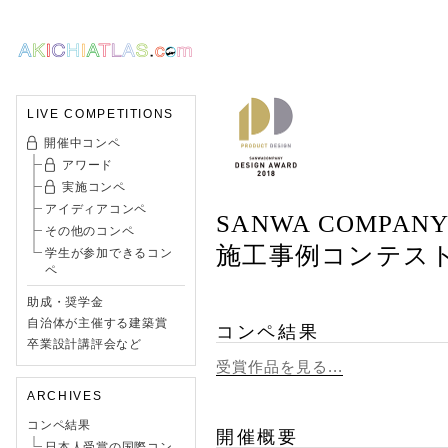
LIVE COMPETITIONS
開催中コンペ
アワード
実施コンペ
アイディアコンペ
SANWA COMPANY
その他のコンペ
施工事例コンテスト 
学生が参加できるコン
ペ
助成・奨学金
自治体が主催する建築賞
コンペ結果
卒業設計講評会など
受賞作品を見る...
ARCHIVES
コンペ結果
開催概要
日本人受賞の国際コン