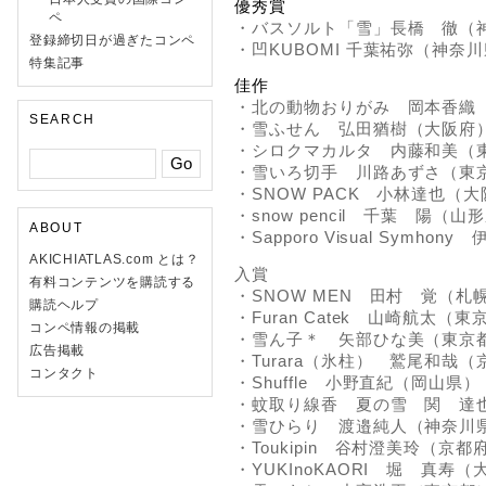
優秀賞
ペ
・バスソルト「雪」長橋 徹（
登録締切日が過ぎたコンペ
・凹KUBOMI 千葉祐弥（神奈
特集記事
佳作
・北の動物おりがみ 岡本香織
SEARCH
・雪ふせん 弘田猶樹（大阪府
・シロクマカルタ 内藤和美（
・雪いろ切手 川路あずさ（東
・SNOW PACK 小林達也（
・snow pencil 千葉 陽（山
ABOUT
・Sapporo Visual Symho
AKICHIATLAS.com とは？
入賞
有料コンテンツを購読する
・SNOW MEN 田村 覚（札
購読ヘルプ
・Furan Catek 山崎航太（東
コンペ情報の掲載
・雪ん子＊ 矢部ひな美（東京
広告掲載
・Turara（氷柱） 鷲尾和哉
コンタクト
・Shuffle 小野直紀（岡山県）
・蚊取り線香 夏の雪 関 達
・雪ひらり 渡邉純人（神奈川
・Toukipin 谷村澄美玲（京都
・YUKInoKAORI 堀 真寿