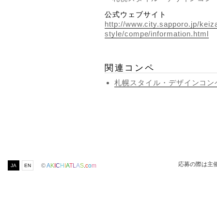
公式ウェブサイト
http://www.city.sapporo.jp/keiz
style/compe/information.html
関連コンペ
札幌スタイル・デザインコンペ
応募の際は主
©
A
K
I
C
H
I
A
T
L
A
S
.
c
o
m
JA
EN