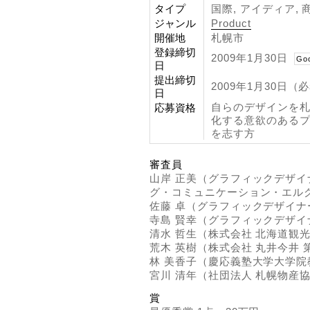
タイプ
国際, アイディア, 
ジャンル
Product
開催地
札幌市
登録締切
2009年1月30日
Go
日
提出締切
2009年1月30日（
日
自らのデザインを
応募資格
化する意欲のある
を志す方
審査員
山岸 正美（グラフィックデザイ
グ・コミュニケーション・エルグ
佐藤 卓（グラフィックデザイナ
寺島 賢幸（グラフィックデザイ
清水 哲生（株式会社 北海道観
荒木 英樹（株式会社 丸井今井
林 美香子（慶応義塾大学大学
宮川 清年（社団法人 札幌物産協
賞