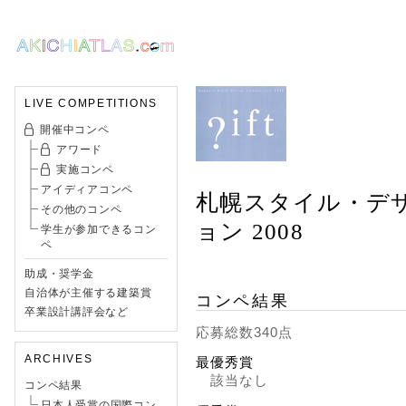
LIVE COMPETITIONS
開催中コンペ
アワード
実施コンペ
アイディアコンペ
札幌スタイル・デ
その他のコンペ
ョン 2008
学生が参加できるコン
ペ
助成・奨学金
自治体が主催する建築賞
コンペ結果
卒業設計講評会など
応募総数340点
ARCHIVES
最優秀賞
該当なし
コンペ結果
日本人受賞の国際コン