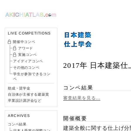
LIVE COMPETITIONS
開催中コンペ
アワード
実施コンペ
アイディアコンペ
2017年 日本建築
その他のコンペ
学生が参加できるコン
ペ
コンペ結果
助成・奨学金
自治体が主催する建築賞
審査結果を見る...
卒業設計講評会など
ARCHIVES
開催概要
コンペ結果
建築全般に関する仕上げ分
日本人受賞の国際コン