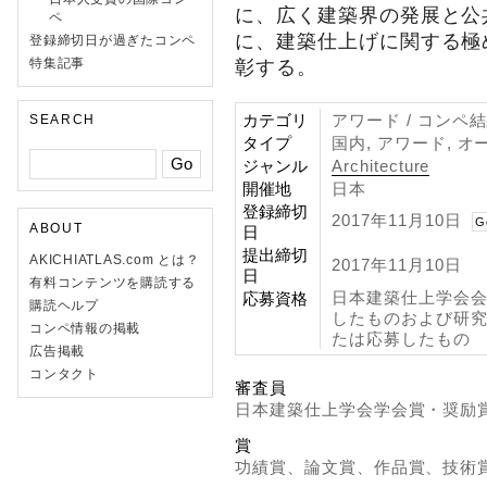
に、広く建築界の発展と公
ペ
に、建築仕上げに関する極
登録締切日が過ぎたコンペ
特集記事
彰する。
カテゴリ
アワード / コンペ
SEARCH
タイプ
国内, アワード, オ
ジャンル
Architecture
開催地
日本
登録締切
2017年11月10日
G
ABOUT
日
提出締切
AKICHIATLAS.com とは？
2017年11月10日
日
有料コンテンツを購読する
日本建築仕上学会
応募資格
購読ヘルプ
したものおよび研
コンペ情報の掲載
たは応募したもの
広告掲載
コンタクト
審査員
日本建築仕上学会学会賞・奨励
賞
功績賞、論文賞、作品賞、技術