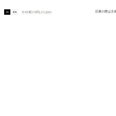
応募の際は主
©
A
K
I
C
H
I
A
T
L
A
S
.
c
o
m
JA
EN