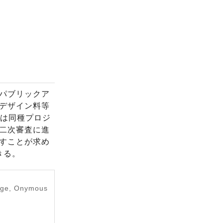
パブリックア
デザイン料等
では同種プロジ
二次審査に進
すことが求め
きる。
tage, Onymous