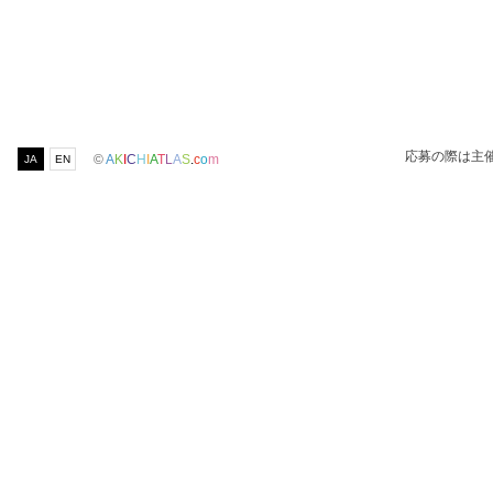
応募の際は主
©
A
K
I
C
H
I
A
T
L
A
S
.
c
o
m
JA
EN