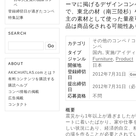
ーマに掲げるデザインコン
ペ
で、東北の材（南三陸杉）
登録締切日が過ぎたコンペ
特集記事
主の素材として使った量産
品は商品化される可能性あ
SEARCH
その他のコンペ / 
カテゴリ
ンペ
タイプ
国内, 実施/アイディ
ジャンル
Furniture
,
Product
ABOUT
開催地
日本
登録締切
AKICHIATLAS.com とは？
2012年7月31日
Go
日
有料コンテンツを購読する
提出締切
購読ヘルプ
2012年7月31日
日
コンペ情報の掲載
応募資格
不問
広告掲載
コンタクト
概要
震災から1年以上が過ぎました
ートに着いたばかり。家や仕事
しい状況にあり、経済的自立、
の場を作ることが必要とされて