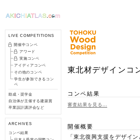
LIVE COMPETITIONS
開催中コンペ
アワード
実施コンペ
アイディアコンペ
東北材デザインコ
その他のコンペ
学生が参加できるコン
ペ
コンペ結果
助成・奨学金
自治体が主催する建築賞
審査結果を見る...
卒業設計講評会など
ARCHIVES
開催概要
コンペ結果
「東北復興支援をデザイン
日本人受賞の国際コン