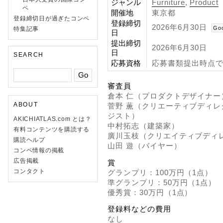
ジャンル
Furniture
,
Product
ペ
開催地
東京都
登録締切日が過ぎたコンペ
登録締切
2026年6月30日
Go
特集記事
日
提出締切
2026年6月30日
日
SEARCH
応募資格
応募書類提出時点で
審査員
倉本 仁（プロダクトデザイナー
ABOUT
菅野 薫（クリエーティブディ
ジスト）
AKICHIATLAS.com とは？
中村拓志（建築家）
有料コンテンツを購読する
廣川玉枝（クリエイティブディ
購読ヘルプ
山田 遊（バイヤー）
コンペ情報の掲載
広告掲載
賞
コンタクト
グランプリ：100万円（1点）
準グランプリ：50万円（1点）
優秀賞：30万円（1点）
登録料などの費用
なし