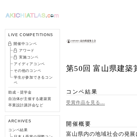
LIVE COMPETITIONS
開催中コンペ
アワード
実施コンペ
アイディアコンペ
第50回 富山県建築
その他のコンペ
学生が参加できるコン
ペ
コンペ結果
助成・奨学金
自治体が主催する建築賞
受賞作品を見る...
卒業設計講評会など
ARCHIVES
開催概要
コンペ結果
富山県内の地域社会の発展
日本人受賞の国際コン