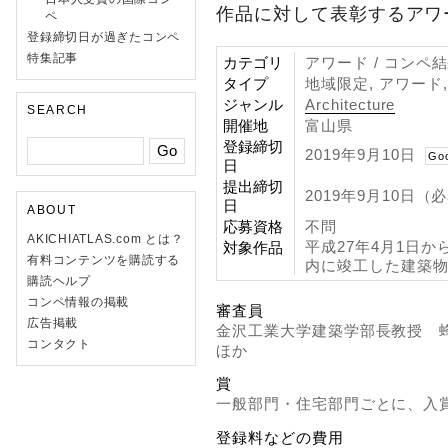
作品に対して表彰するアワ
ペ
登録締切日が過ぎたコンペ
特集記事
カテゴリ
アワード / コンペ
タイプ
地域限定, アワード
ジャンル
Architecture
SEARCH
開催地
富山県
登録締切
2019年9月10日
Go
日
提出締切
2019年9月10日（
日
ABOUT
応募資格
不問
AKICHIATLAS.com とは？
平成27年4月1日か
対象作品
有料コンテンツを購読する
内に竣工した建築
購読ヘルプ
コンペ情報の掲載
審査員
広告掲載
金沢工業大学建築学部長教授 蜂
コンタクト
ほか
賞
一般部門・住宅部門ごとに、入
登録料などの費用