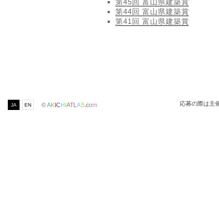
第45回 富山県建築賞
第44回 富山県建築賞
第41回 富山県建築賞
応募の際は主
©
A
K
I
C
H
I
A
T
L
A
S
.
c
o
m
JA
EN