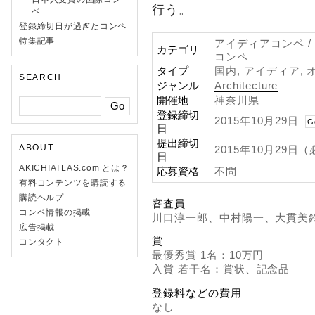
行う。
ペ
登録締切日が過ぎたコンペ
特集記事
アイディアコンペ /
カテゴリ
コンペ
タイプ
国内, アイディア, 
SEARCH
ジャンル
Architecture
開催地
神奈川県
登録締切
2015年10月29日
G
日
提出締切
ABOUT
2015年10月29日
日
AKICHIATLAS.com とは？
応募資格
不問
有料コンテンツを購読する
購読ヘルプ
審査員
コンペ情報の掲載
川口淳一郎、中村陽一、大貫美
広告掲載
賞
コンタクト
最優秀賞 1名：10万円
入賞 若干名：賞状、記念品
登録料などの費用
なし