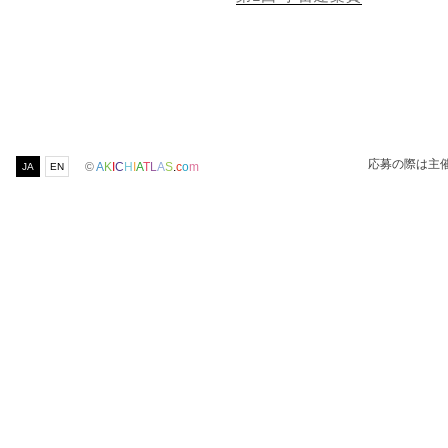
応募の際は主
©
A
K
I
C
H
I
A
T
L
A
S
.
c
o
m
JA
EN