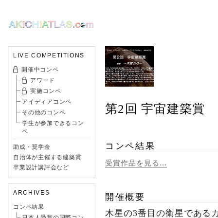
LIVE COMPETITIONS
開催中コンペ
アワード
実施コンペ
アイディアコンペ
第2回 宇宙建築賞
その他のコンペ
学生が参加できるコン
ペ
コンペ結果
助成・奨学金
自治体が主催する建築賞
受賞作品を見る...
卒業設計講評会など
ARCHIVES
開催概要
コンペ結果
木星の3番目の衛星である
日本人受賞の国際コン