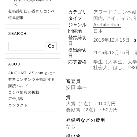
ペ
カテゴリ
アワード / コンペ
登録締切日が過ぎたコンペ
タイプ
国内, アイディア, 
特集記事
ジャンル
Architecture
開催地
日本
SEARCH
登録締切
2015年12月15日
G
日
提出締切
2015年12月15日
日
学生（大学生、大学
応募資格
ABOUT
社会人。但し、198
AKICHIATLAS.com とは？
有料コンテンツを購読する
審査員
購読ヘルプ
安田 幸一
コンペ情報の掲載
賞
広告掲載
大賞（1点）：100万円
コンタクト
奨励賞（2点）：50万円
登録料などの費用
なし
提出物