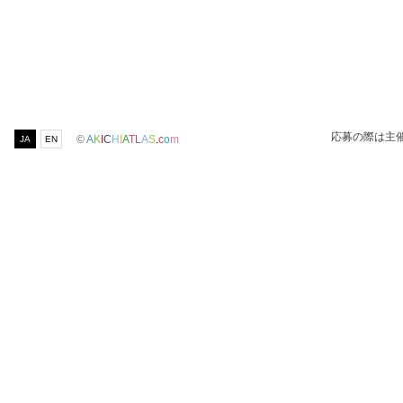
応募の際は主
©
A
K
I
C
H
I
A
T
L
A
S
.
c
o
m
JA
EN