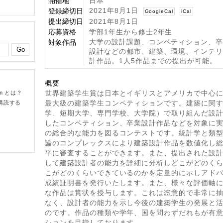
開催地
日本
2021年8月1日
登録締切日
GoogleCal
iCal
提出締切日
2021年8月1日
応募資格
学部1年生から修士2年生
大学の設計課題、コンペティション、
対象作品
設計などの都市、建築、環境、インテ
計作品。1人5作品までの提出が可能
概要
om とは？
世界建築学生賞は日本とイギリスとアメリカで中心
購読する
最大級の建築学生コンペティションです。建築に関
学、短期大学、専門学校、大学院）で取り組んだ設
したコンペティション、卒業設計作品などを対象に
の総合的な能力を図るコンテストです。統計学と類
論のコンプレックスにより建築設計作品を数値化し
平に審査することができます。また、提出された設
して建築設計者の能力を詳細に分析しどこがどのく
こがどのくらいできているのかを定量的に示しアド
成績証明書を発行いたします。また、様々な評価軸
な作品は賞状を授与します。これは恣意的で非常に
なく、設計者の能力を示し今後の建築学生の発展と
のです。作品の種類や学年、国を問わずだれもが有
ションを目指しております。