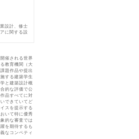
卒業設計、修士
リアに関する設
。
に開催される世界
する教育機関（大
計課題作品や提出
実施する建築学生
型学と建築設計概
総合的な評価で公
計作品すべてに対
らいできていてど
バイスを提示する
において特に優秀
抽象的な審査では
活躍を期待するも
意義なコンペティ