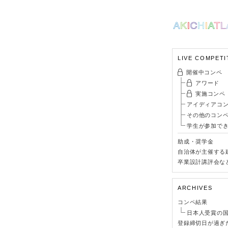
LIVE COMPETI
開催中コンペ
アワード
実施コンペ
アイディアコ
その他のコン
学生が参加で
助成・奨学金
自治体が主催する
卒業設計講評会な
ARCHIVES
コンペ結果
日本人受賞の
登録締切日が過ぎ