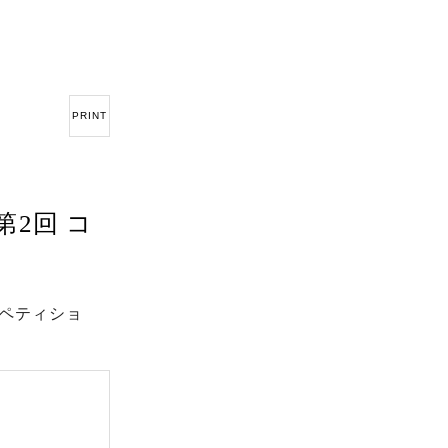
PRINT
第2回 コ
ペティショ