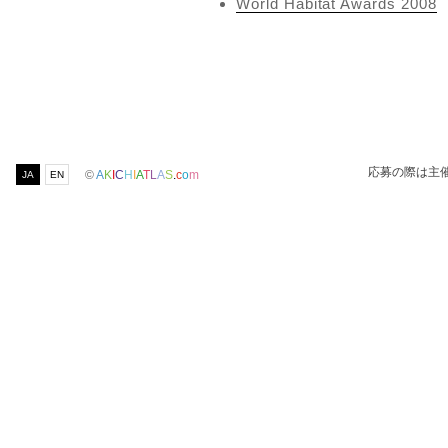
World Habitat Awards 2008
応募の際は主
©
A
K
I
C
H
I
A
T
L
A
S
.
c
o
m
JA
EN