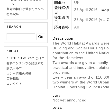
開催地
UK
ペ
登録締切
登録締切日が過ぎたコンペ
29 April 2016
Googl
日
特集記事
提出締切
29 April 2016 (via 
日
SEARCH
応募資格
All
Description
The World Habitat Awards were 
Building and Social Housing Fou
ABOUT
contribution to the United Natio
for the Homeless.
AKICHIATLAS.com とは？
Two awards are given annually 
有料コンテンツを購読する
practical and innovative soluti
購読ヘルプ
problems.
コンペ情報の掲載
Every year an award of £10,000
広告掲載
two winners at the World Urba
コンタクト
Habitat Governing Council (odd
Jury
Not yet announced
Prize