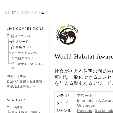
LIVE COMPETITIONS
開催中コンペ
アワード
実施コンペ
アイディアコンペ
World Habitat Awar
その他のコンペ
学生が参加できるコン
ペ
社会が抱える住宅の問題や
助成・奨学金
可能な一般化できるコンセ
自治体が主催する建築賞
を与える歴史あるアワード
卒業設計講評会など
カテゴリ
アワード
ARCHIVES
International, Awar
タイプ
Onymous
コンペ結果
ジャンル
Housing
,
Sustainabi
日本人受賞の国際コン