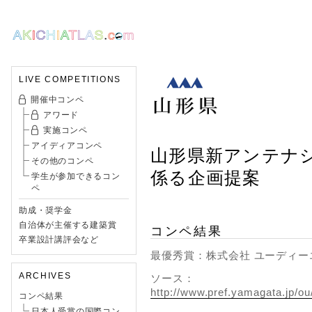
LIVE COMPETITIONS
開催中コンペ
アワード
実施コンペ
アイディアコンペ
山形県新アンテナ
その他のコンペ
係る企画提案
学生が参加できるコン
ペ
助成・奨学金
自治体が主催する建築賞
コンペ結果
卒業設計講評会など
最優秀賞：株式会社 ユーディー
ARCHIVES
ソース：
http://www.pref.yamagata.jp/o
コンペ結果
日本人受賞の国際コン