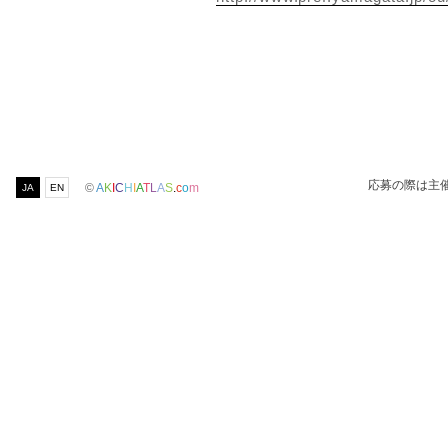
応募の際は主
©
A
K
I
C
H
I
A
T
L
A
S
.
c
o
m
JA
EN