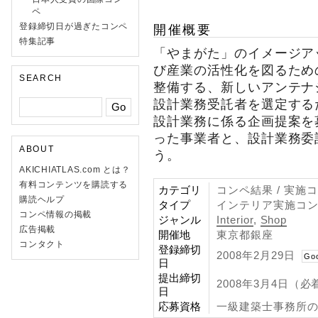
ペ
登録締切日が過ぎたコンペ
開催概要
特集記事
「やまがた」のイメージア
び産業の活性化を図るため
SEARCH
整備する、新しいアンテナ
設計業務受託者を選定する
設計業務に係る企画提案を
った事業者と、設計業務委
ABOUT
う。
AKICHIATLAS.com とは？
有料コンテンツを購読する
カテゴリ
コンペ結果 / 実施
購読ヘルプ
タイプ
インテリア実施コ
コンペ情報の掲載
ジャンル
Interior
,
Shop
広告掲載
開催地
東京都銀座
コンタクト
登録締切
2008年2月29日
Go
日
提出締切
2008年3月4日（
日
応募資格
一級建築士事務所