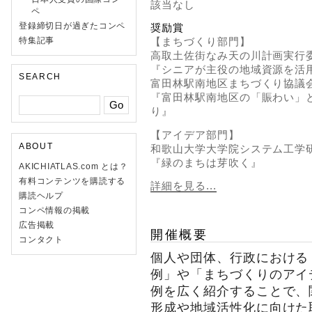
該当なし
ペ
登録締切日が過ぎたコンペ
奨励賞
特集記事
【まちづくり部門】
高取土佐街なみ天の川計画実行
『シニアが主役の地域資源を活
SEARCH
富田林駅南地区まちづくり協議
『富田林駅南地区の「賑わい」
り』
【アイデア部門】
ABOUT
和歌山大学大学院システム工学
『緑のまちは芽吹く』
AKICHIATLAS.com とは？
有料コンテンツを購読する
詳細を見る...
購読ヘルプ
コンペ情報の掲載
広告掲載
開催概要
コンタクト
個人や団体、行政における
例」や「まちづくりのアイ
例を広く紹介することで、
形成や地域活性化に向けた