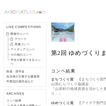
LIVE COMPETITIONS
開催中コンペ
アワード
実施コンペ
アイディアコンペ
第2回 ゆめづくり
その他のコンペ
学生が参加できるコン
ペ
コンペ結果
助成・奨学金
自治体が主催する建築賞
まちづくり賞
【まちづくり部
卒業設計講評会など
山添むらづくり協議会
『山添村の地域資源を活かした
り」』
ARCHIVES
コンペ結果
ゆめづくり賞
【アイデア部門
日本人受賞の国際コン