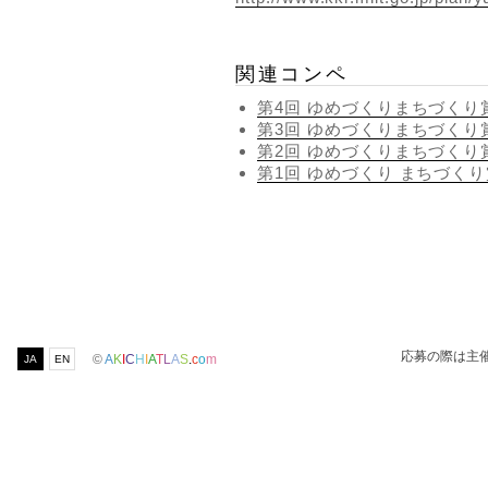
関連コンペ
第4回 ゆめづくりまちづくり
第3回 ゆめづくりまちづくり
第2回 ゆめづくりまちづくり
第1回 ゆめづくり まちづく
応募の際は主
©
A
K
I
C
H
I
A
T
L
A
S
.
c
o
m
JA
EN