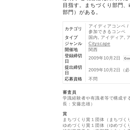
目指す。まちづくり部門、
部門）がある。
アイディアコンペ / 
カテゴリ
参加できるコンペ
タイプ
国内, アイディア, 
ジャンル
Cityscape
開催地
関西
登録締切
2009年10月2日
Go
日
提出締切
2009年10月2日（
日
応募資格
不問
審査員
学識経験者や有識者等で構成す
長：安藤忠雄）
賞
まちづくり賞１団体（まちづく
ゆめづくり賞１団体（ゆめづく