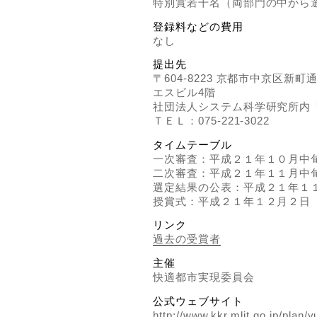
特別賞若干名（両部門の中から
登録料などの費用
なし
提出先
〒604-8223 京都市中京区新
エスビル4階
社団法人システム科学研究所内
ＴＥＬ：075-221-3022
タイムテーブル
一次審査：平成２１年１０月中
二次審査：平成２１年１１月中
選定結果の公表：平成２１年１
授賞式：平成２１年１２月２日
リンク
過去の受賞者
主催
快適都市実現委員会
公式ウェブサイト
http://www.kkr.mlit.go.jp/plan