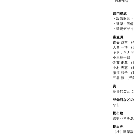
対象作品
部門構成
・設備器具・
・建築・設備
・環境デザイ
審査員
古谷 誠章 
大高 一博 
キドサキナギ
小玉祐一郎 
佐藤 正章 
中村 光恵 
藤江 和子 
三谷 徹 （
賞
各部門ごとに
登録料などの
なし
提出物
説明パネル及
提出先
（社）建築設