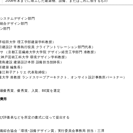
2008年末までに竣工した建築物、設備、またはこれに類するもの
システムデザイン部門
統合デザイン部門
ン部門
（早稲田大学 理工学部建築学科教授）
（日建設計 常務執行役員 クライアントリレーション部門代表）
サ （京都工芸繊維大学大学院 デザイン経営工学部門 准教授）
（神戸芸術工科大学 環境デザイン学科教授）
（鹿島建設 建築設計本部 設備担当技師長）
（新建築 編集長）
（藤江和子アトリエ 代表取締役）
千葉大学 准教授 ランドスケープアーキテクト、オンサイト設計事務所パートナー）
最優秀賞、優秀賞、入賞、BE賞を選定
費用
び評価表などを所定の書式に従って提出する
備綜合協会「環境･設備デザイン賞」実行委員会事務局 担当：三澤