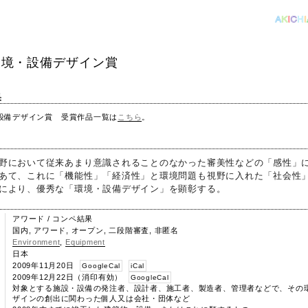
環境・設備デザイン賞
果
設備デザイン賞 受賞作品一覧は
こちら
。
野において従来あまり意識されることのなかった審美性などの「感性」
あて、これに「機能性」「経済性」と環境問題も視野に入れた「社会性」
により、優秀な「環境・設備デザイン」を顕彰する。
アワード / コンペ結果
国内, アワード, オープン, 二段階審査, 非匿名
Environment
,
Equipment
日本
2009年11月20日
GoogleCal
iCal
2009年12月22日（消印有効）
GoogleCal
対象とする施設・設備の発注者、設計者、施工者、製造者、管理者などで、その
ザインの創出に関わった個人又は会社・団体など