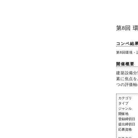
第8回 
コンペ結
第8回環境・
開催概要
建築設備分
素に焦点を
つの評価軸
カテゴリ
タイプ
ジャンル
開催地
登録締切日
提出締切日
応募資格