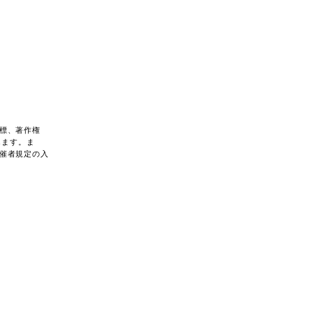
標、著作権
します。ま
催者規定の入