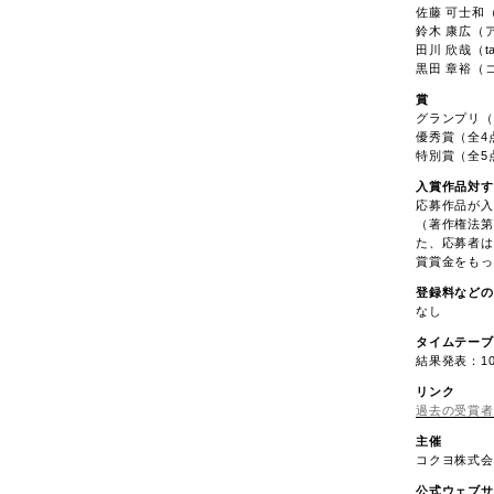
佐藤 可士和
鈴木 康広（
田川 欣哉（tak
黒田 章裕（
賞
グランプリ（
優秀賞（全4
特別賞（全5
入賞作品対す
応募作品が入
（著作権法第
た、応募者は
賞賞金をもっ
登録料などの
なし
タイムテーブ
結果発表：1
リンク
過去の受賞者
主催
コクヨ株式会
公式ウェブサ