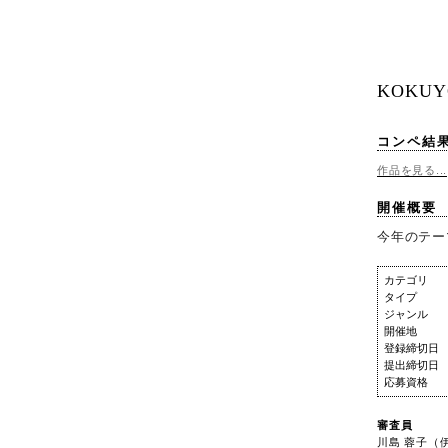
KOKUYO
コンペ結
作品を見る...
開催概要
今年のテーマ
カテゴリ
タイプ
ジャンル
開催地
登録締切日
提出締切日
応募資格
審査員
川島 蓉子（