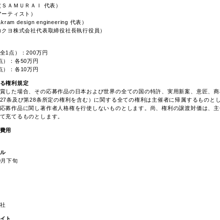
（ＳＡＭＵＲＡＩ 代表）
アーティスト）
ram design engineering 代表）
コクヨ株式会社代表取締役社長執行役員）
全1点）：200万円
点）：各50万円
点）：各10万円
る権利規定
賞した場合、その応募作品の日本および世界の全ての国の特許、実用新案、意匠、商
27条及び第28条所定の権利を含む）に関する全ての権利は主催者に帰属するものと
応募作品に関し著作者人格権を行使しないものとします。尚、権利の譲渡対価は、主
て充てるものとします。
費用
ル
0月下旬
社
イト